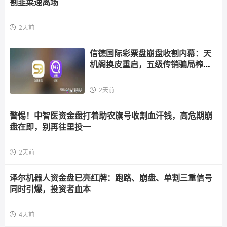
割韭菜速离场
2天前
信德国际彩票盘崩盘收割内幕：天
机阁换皮重启，五级传销骗局榨干
散户，立即
2天前
警惕！中智医资金盘打着助农旗号收割血汗钱，高危期崩
盘在即，别再往里投一
2天前
泽尔机器人资金盘已亮红牌：跑路、崩盘、单割三重信号
同时引爆，投资者血本
4天前