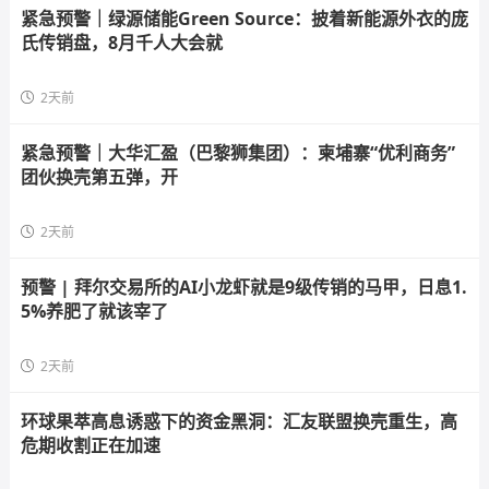
紧急预警｜绿源储能Green Source：披着新能源外衣的庞
氏传销盘，8月千人大会就
2天前
紧急预警｜大华汇盈（巴黎狮集团）：柬埔寨“优利商务”
团伙换壳第五弹，开
2天前
预警 | 拜尔交易所的AI小龙虾就是9级传销的马甲，日息1.
5%养肥了就该宰了
2天前
环球果萃高息诱惑下的资金黑洞：汇友联盟换壳重生，高
危期收割正在加速