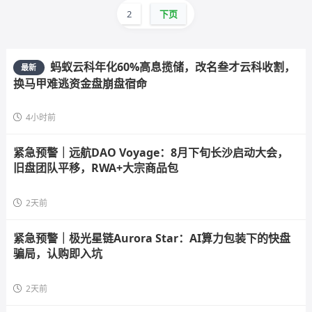
2
下页
蚂蚁云科年化60%高息揽储，改名叁才云科收割，
最新
换马甲难逃资金盘崩盘宿命
4小时前
紧急预警｜远航DAO Voyage：8月下旬长沙启动大会，
旧盘团队平移，RWA+大宗商品包
2天前
紧急预警｜极光星链Aurora Star：AI算力包装下的快盘
骗局，认购即入坑
2天前