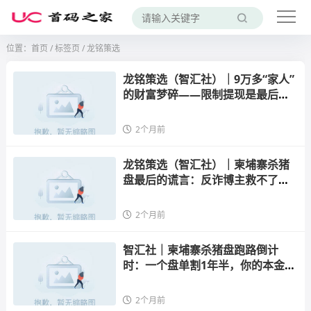
位置：
首页
/
标签页
/ 龙铭策选
龙铭策选（智汇社）｜9万多“家人”
的财富梦碎——限制提现是最后一
层遮羞布，再不跑就等着填坑
2个月前
龙铭策选（智汇社）｜柬埔寨杀猪
盘最后的谎言：反诈博主救不了
你，自己去派出所还能救自己
2个月前
智汇社｜柬埔寨杀猪盘跑路倒计
时：一个盘单割1年半，你的本金早
被掏空了
2个月前