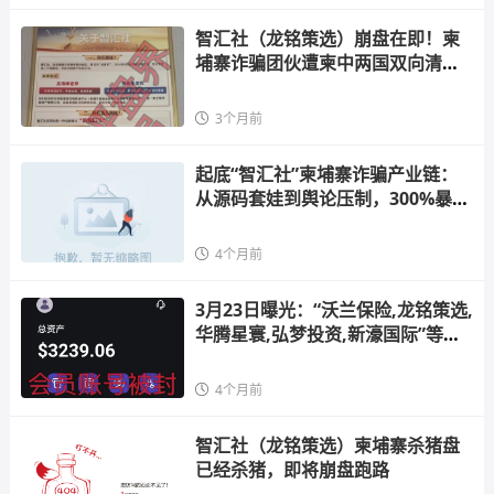
智汇社（龙铭策选）崩盘在即！柬
埔寨诈骗团伙遭柬中两国双向清
剿，正在疯狂投诉反诈文章，你还
不跑？
3个月前
起底“智汇社”柬埔寨诈骗产业链：
从源码套娃到舆论压制，300%暴利
的血钱游戏！
4个月前
3月23日曝光：“沃兰保险,龙铭策选,
华腾星寰,弘梦投资,新濠国际”等十
几个项目正在单割，即将崩盘跑
路，高度预警
4个月前
智汇社（龙铭策选）柬埔寨杀猪盘
已经杀猪，即将崩盘跑路