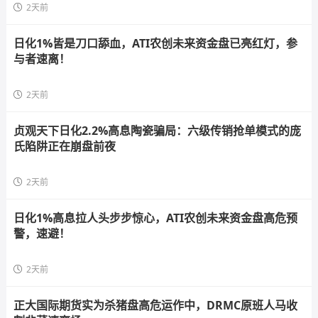
2天前
日化1%皆是刀口舔血，ATI农创未来资金盘已亮红灯，参
与者速离！
2天前
贞观天下日化2.2%高息陶瓷骗局：六级传销抢单模式的庞
氏陷阱正在崩盘前夜
2天前
日化1%高息拉人头步步惊心，ATI农创未来资金盘高危预
警，速避！
2天前
正大国际期货实为杀猪盘高危运作中，DRMC原班人马收