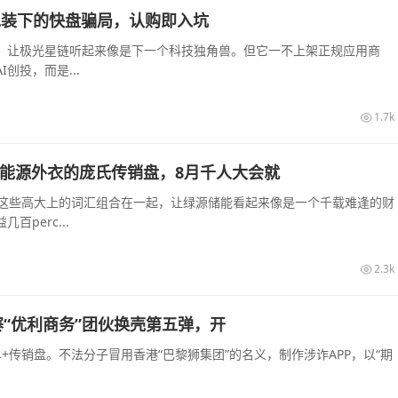
算力包装下的快盘骗局，认购即入坑
起，让极光星链听起来像是下一个科技独角兽。但它一不上架正规应用商
创投，而是...
1.7k
披着新能源外衣的庞氏传销盘，8月千人大会就
—这些高大上的词汇组合在一起，让绿源储能看起来像是一个千载难逢的财
perc...
2.3k
“优利商务”团伙换壳第五弹，开
传销盘。不法分子冒用香港“巴黎狮集团”的名义，制作涉诈APP，以“期