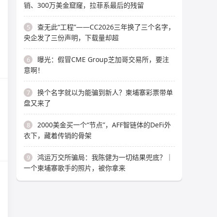
销、300万美金窟窿，拉菲系最后的残留
查无此“工程”——CC2026三年换了三个名字，
5
央企发了三份声明，下载量却超
曝光：假冒CME Group芝加哥交易所，要注
6
意啊！
换个名字就以为能骗到新人？柬埔寨彩票带单
7
盘又来了
2000美金买一个“节点”，AFF智链体的DeFi外
8
衣下，藏着传销的骨架
鸿运万交所骗局：我陈健为一切结果兜底？｜
9
一个柬埔寨歌手的照片，被你拿来