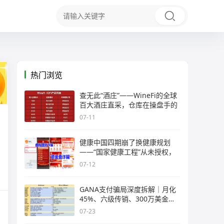
热门浏览
查无此“酒庄”——WineFi的全球
百大酒庄直采，仓库在操盘手的
07-11
健康中国四期崩了换健康规划
——“国家健康工程”从未授权，
07-12
GANA支付骗局深度拆解｜月化
45%、六级传销、300万美金窟
窿，拉菲
07-23