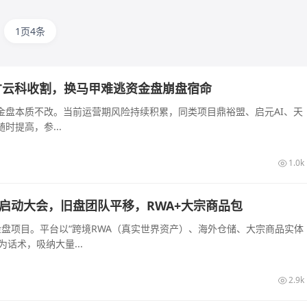
1页4条
才云科收割，换马甲难逃资金盘崩盘宿命
金盘本质不改。当前运营期风险持续积累，同类项目鼎裕盟、启元AI、天
提高，参...
1.0k
长沙启动大会，旧盘团队平移，RWA+大宗商品包
的资金盘项目。平台以“跨境RWA（真实世界资产）、海外仓储、大宗商品实体
话术，吸纳大量...
2.9k