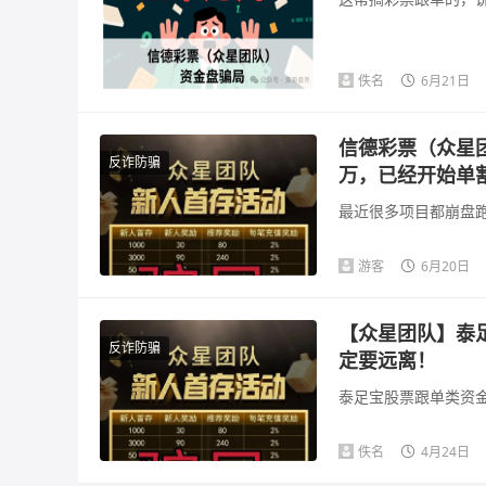
佚名
6月21日
信德彩票（众星
反诈防骗
万，已经开始单
最近很多项目都崩盘跑
游客
6月20日
【众星团队】泰
反诈防骗
定要远离！
泰足宝股票跟单类资金
佚名
4月24日