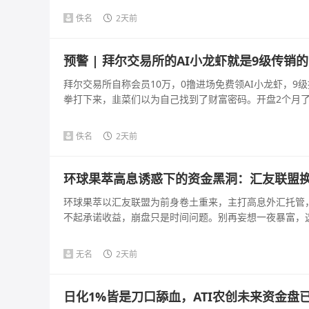
佚名
2天前
预警 | 拜尔交易所的AI小龙虾就是9级传销
拜尔交易所自称会员10万，0撸进场免费领AI小龙虾，9级
拳打下来，韭菜们以为自己找到了财富密码。开盘2个月了，
佚名
2天前
环球果萃高息诱惑下的资金黑洞：汇友联盟
环球果萃以汇友联盟为前身卷土重来，主打高息外汇托管
不起承诺收益，崩盘只是时间问题。别再妄想一夜暴富，这是
无名
2天前
日化1%皆是刀口舔血，ATI农创未来资金盘