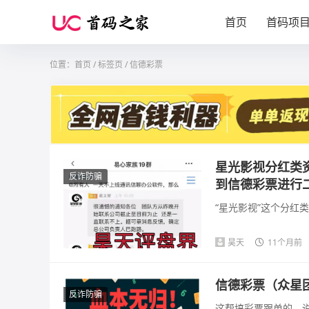
首页
首码项
位置：
首页
/
标签页
/ 信德彩票
星光影视分红类
反诈防骗
到信德彩票进行
“星光影视”这个分红
昊天
11个月前
信德彩票（众星
反诈防骗
这帮搞彩票跟单的，说