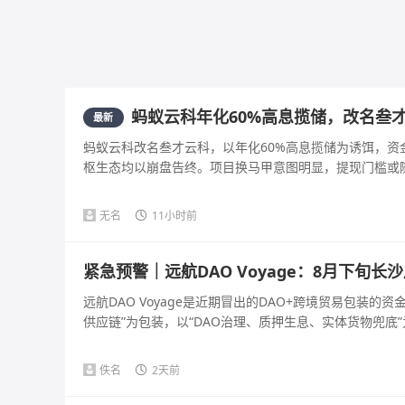
蚂蚁云科年化60%高息揽储，改名叁
最新
蚂蚁云科改名叁才云科，以年化60%高息揽储为诱饵，资
枢生态均以崩盘告终。项目换马甲意图明显，提现门槛或随时
无名
11小时前
紧急预警｜远航DAO Voyage：8月下旬
远航DAO Voyage是近期冒出的DAO+跨境贸易包装
供应链”为包装，以“DAO治理、质押生息、实体货物兜底”为
佚名
2天前