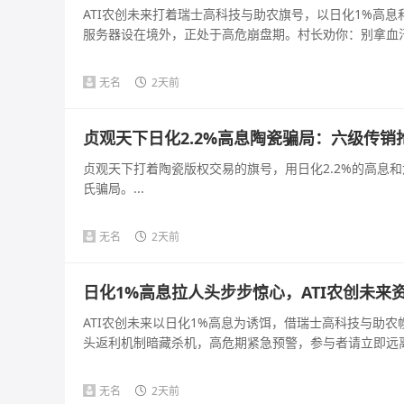
ATI农创未来打着瑞士高科技与助农旗号，以日化1%高
服务器设在境外，正处于高危崩盘期。村长劝你：别拿血汗钱
无名
2天前
贞观天下日化2.2%高息陶瓷骗局：六级传
贞观天下打着陶瓷版权交易的旗号，用日化2.2%的高息
氏骗局。...
无名
2天前
日化1%高息拉人头步步惊心，ATI农创未来
ATI农创未来以日化1%高息为诱饵，借瑞士高科技与助
头返利机制暗藏杀机，高危期紧急预警，参与者请立即远离。
无名
2天前