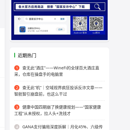
近期热门
查无此“酒庄”——WineFi的全球百大酒庄直
1
采，仓库在操盘手的电脑里
查无此“机”｜空域视界疯狂投诉反诈文章——
2
智航智引崩盘前，也这么干过
健康中国四期崩了换健康规划——“国家健康
3
工程”从未授权，拉人头+洗钱才
GANA支付骗局深度拆解｜月化45%、六级传
4