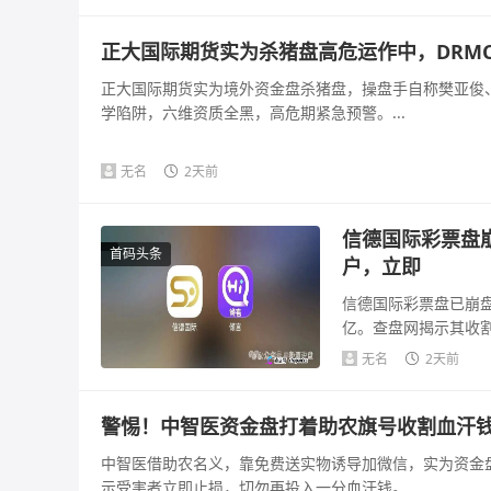
正大国际期货实为杀猪盘高危运作中，DRM
正大国际期货实为境外资金盘杀猪盘，操盘手自称樊亚俊、
学陷阱，六维资质全黑，高危期紧急预警。...
无名
2天前
信德国际彩票盘
首码头条
户，立即
信德国际彩票盘已崩盘
亿。查盘网揭示其收
可疑，法律风险...
无名
2天前
警惕！中智医资金盘打着助农旗号收割血汗
中智医借助农名义，靠免费送实物诱导加微信，实为资金
示受害者立即止损，切勿再投入一分血汗钱。...