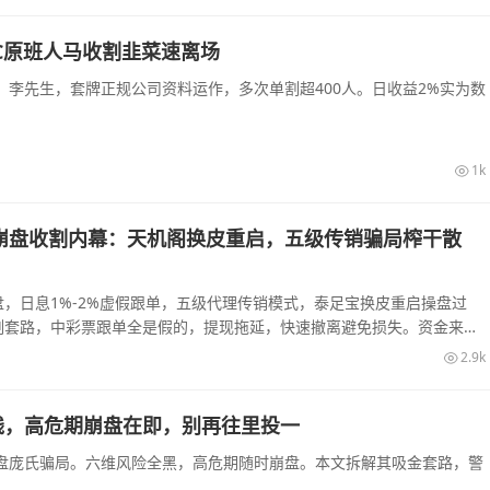
C原班人马收割韭菜速离场
李先生，套牌正规公司资料运作，多次单割超400人。日收益2%实为数
1k
崩盘收割内幕：天机阁换皮重启，五级传销骗局榨干散
，日息1%-2%虚假跟单，五级代理传销模式，泰足宝换皮重启操盘过
割套路，中彩票跟单全是假的，提现拖延，快速撤离避免损失。资金来源
2.9k
钱，高危期崩盘在即，别再往里投一
盘庞氏骗局。六维风险全黑，高危期随时崩盘。本文拆解其吸金套路，警