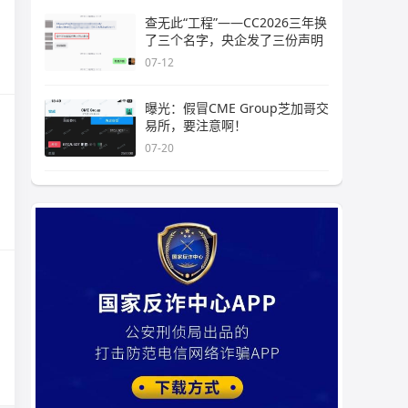
查无此“工程”——CC2026三年换
了三个名字，央企发了三份声明
07-12
曝光：假冒CME Group芝加哥交
易所，要注意啊！
07-20