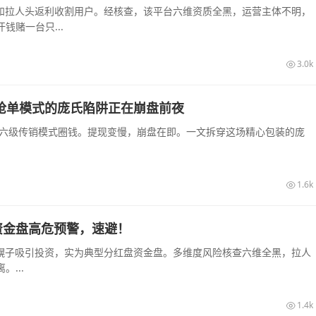
息和拉人头返利收割用户。经核查，该平台六维资质全黑，运营主体不明，
赌一台只...
3.0k
销抢单模式的庞氏陷阱正在崩盘前夜
和六级传销模式圈钱。提现变慢，崩盘在即。一文拆穿这场精心包装的庞
1.6k
资金盘高危预警，速避！
农幌子吸引投资，实为典型分红盘资金盘。多维度风险核查六维全黑，拉人
...
1.4k