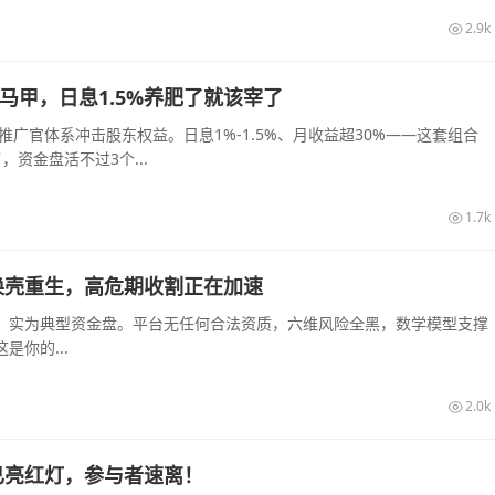
2.9k
的马甲，日息1.5%养肥了就该宰了
推广官体系冲击股东权益。日息1%-1.5%、月收益超30%——这套组合
资金盘活不过3个...
1.7k
换壳重生，高危期收割正在加速
，实为典型资金盘。平台无任何合法资质，六维风险全黑，数学模型支撑
你的...
2.0k
已亮红灯，参与者速离！