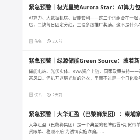
紧急预警｜极光星链Aurora Star：AI
AI算力、大数据机房、智能套利——这三个词组合在一
店，二搞每日固定分红，三设多级推广奖励。这不是什么AI
佚名
2天前
紧急预警｜绿源储能Green Source：
储能电站、光伏实体、RWA资产上链、国家政策扶持—
富风口。但扒开这层光鲜的外衣，里面不过是一个日化收益几百
佚名
2天前
紧急预警｜大华汇盈（巴黎狮集团）：柬埔寨
大华汇盈（巴黎狮集团）是一个典型的套牌假冒+期货带单+
货跟单、稳赚不赔”为诱饵实施诈骗。...