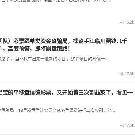
15.2k
团队）彩票跟单类资金盘骗局，操盘手江临川圈钱几千
割，高度预警，即将崩盘跑路！
路了 ，当然也有出来一批新的项目 ，选择项目的时候一...
17.6k
足宝的平移盘信德彩票，又开始第三次割韭菜了，看见一
盘骗局，18号崩盘后让会员交60%手续费进行二次收割，随...
17.6k