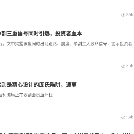
2.9k
单割三重信号同时引爆，投资者血本
行。文中揭露该盘同时出现跑路、崩盘、单割三大致命信号，警示投资者
2.3k
实则是精心设计的庞氏陷阱，速离
利骗局正在收割会员血汗钱...
1.4k