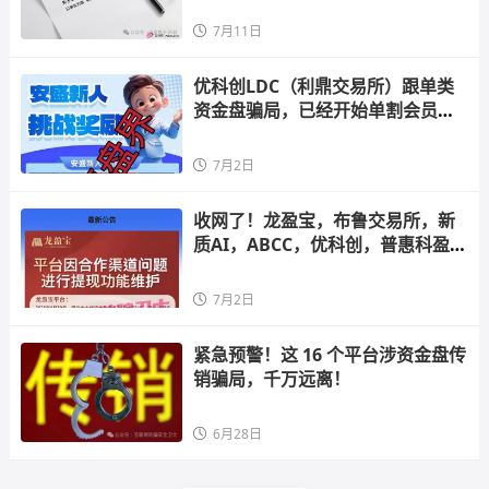
7月11日
优科创LDC（利鼎交易所）跟单类
资金盘骗局，已经开始单割会员，
即将崩盘跑路
7月2日
收网了！龙盈宝，布鲁交易所，新
质AI，ABCC，优科创，普惠科盈
（中盛国际），AP优卡（AP支
付），AC生活这几个资金盘项目正
7月2日
在陆续关停，再不撤就来不及
紧急预警！这 16 个平台涉资金盘传
销骗局，千万远离！
6月28日