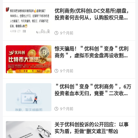
优利商务(优科创LDC交易所)崩盘，
投资者何去何从，认购股权只是二
次收割切勿相信。
9个月前
惊天骗局！＂优科创＂变身＂优利
商务＂，虚拟币资金盘再设收割陷
阱
9个月前
＂优科创＂变身＂优利商务＂，6万
投资者血本无归，竟要＂二次收割
＂！
9个月前
关于优科创投诉的公开回应：以事
实为盾，拒做“删文遮丑”帮凶