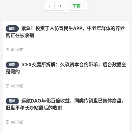
2
3
下页
紧急！投资于人仿冒民生APP，中老年群体的养老
最新
钱正在被收割
6小时前
ICEX交易所拆解：久玖资本合约带单，后台数据全
最新
是假的
6小时前
远航DAO年化百倍收益，同类传销盘已集体崩盘，
最新
旧盘平移长沙站最后的收割
9小时前