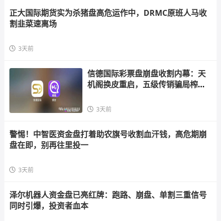
正大国际期货实为杀猪盘高危运作中，DRMC原班人马收
割韭菜速离场
3天前
信德国际彩票盘崩盘收割内幕：天
机阁换皮重启，五级传销骗局榨干
散户，立即
3天前
警惕！中智医资金盘打着助农旗号收割血汗钱，高危期崩
盘在即，别再往里投一
3天前
泽尔机器人资金盘已亮红牌：跑路、崩盘、单割三重信号
同时引爆，投资者血本