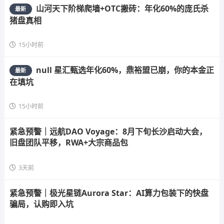
山河天下阶梯爬墙+OTC搬砖：年化60%的庞氏杀
最新
猪盘真相
15小时前
null 星汇甄选年化60%，鼎裕盟已崩，你的本金正
最新
在填坑
15小时前
紧急预警｜远航DAO Voyage：8月下旬长沙启动大会，
旧盘团队平移，RWA+大宗商品包
3天前
紧急预警｜极光星链Aurora Star：AI算力包装下的快盘
骗局，认购即入坑