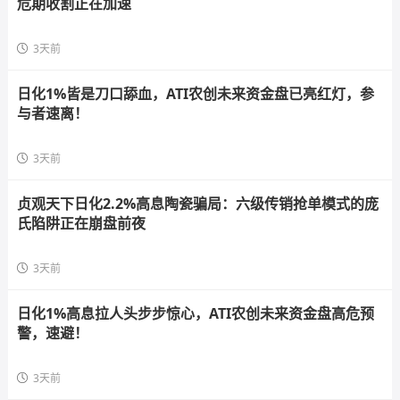
危期收割正在加速
3天前
日化1%皆是刀口舔血，ATI农创未来资金盘已亮红灯，参
与者速离！
3天前
贞观天下日化2.2%高息陶瓷骗局：六级传销抢单模式的庞
氏陷阱正在崩盘前夜
3天前
日化1%高息拉人头步步惊心，ATI农创未来资金盘高危预
警，速避！
3天前