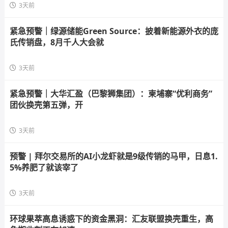
3天前
紧急预警｜绿源储能Green Source：披着新能源外衣的庞
氏传销盘，8月千人大会就
3天前
紧急预警｜大华汇盈（巴黎狮集团）：柬埔寨“优利商务”
团伙换壳第五弹，开
3天前
预警 | 拜尔交易所的AI小龙虾就是9级传销的马甲，日息1.
5%养肥了就该宰了
3天前
环球果萃高息诱惑下的资金黑洞：汇友联盟换壳重生，高