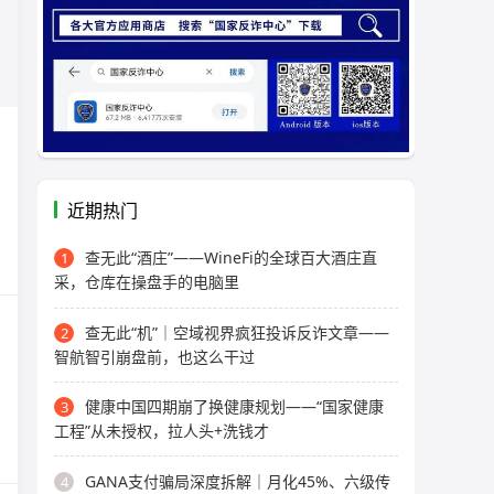
近期热门
查无此“酒庄”——WineFi的全球百大酒庄直
1
采，仓库在操盘手的电脑里
查无此“机”｜空域视界疯狂投诉反诈文章——
2
智航智引崩盘前，也这么干过
健康中国四期崩了换健康规划——“国家健康
3
工程”从未授权，拉人头+洗钱才
GANA支付骗局深度拆解｜月化45%、六级传
4