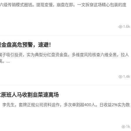
和六级传销模式圈钱。提现变慢，崩盘在即。一文拆穿这场精心包装的庞
1.6k
资金盘高危预警，速避！
农幌子吸引投资，实为典型分红盘资金盘。多维度风险核查六维全黑，拉人
...
1.4k
C原班人马收割韭菜速离场
李先生，套牌正规公司资料运作，多次单割超400人。日收益2%实为数
1k