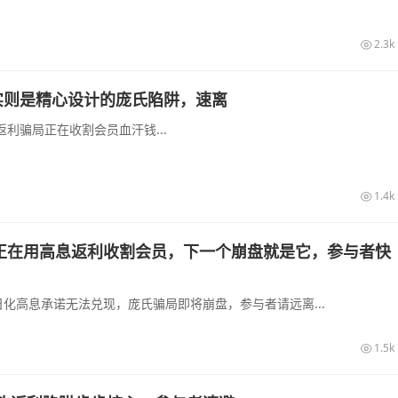
2.3k
实则是精心设计的庞氏陷阱，速离
利骗局正在收割会员血汗钱...
1.4k
正在用高息返利收割会员，下一个崩盘就是它，参与者快
化高息承诺无法兑现，庞氏骗局即将崩盘，参与者请远离...
1.5k