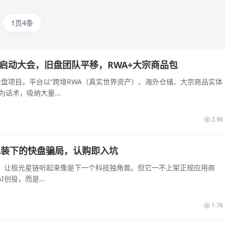
1页4条
长沙启动大会，旧盘团队平移，RWA+大宗商品包
的资金盘项目。平台以“跨境RWA（真实世界资产）、海外仓储、大宗商品实体
话术，吸纳大量...
2.9k
算力包装下的快盘骗局，认购即入坑
起，让极光星链听起来像是下一个科技独角兽。但它一不上架正规应用商
创投，而是...
1.7k