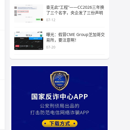
查无此“工程”——CC2026三年换
了三个名字，央企发了三份声明
07-12
曝光：假冒CME Group芝加哥交
易所，要注意啊！
07-20