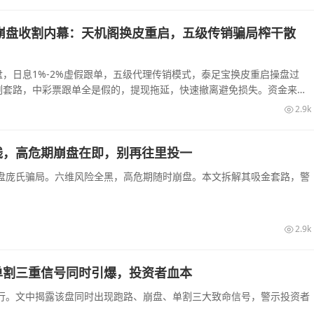
崩盘收割内幕：天机阁换皮重启，五级传销骗局榨干散
，日息1%-2%虚假跟单，五级代理传销模式，泰足宝换皮重启操盘过
割套路，中彩票跟单全是假的，提现拖延，快速撤离避免损失。资金来源
2.9k
钱，高危期崩盘在即，别再往里投一
盘庞氏骗局。六维风险全黑，高危期随时崩盘。本文拆解其吸金套路，警
2.9k
单割三重信号同时引爆，投资者血本
行。文中揭露该盘同时出现跑路、崩盘、单割三大致命信号，警示投资者