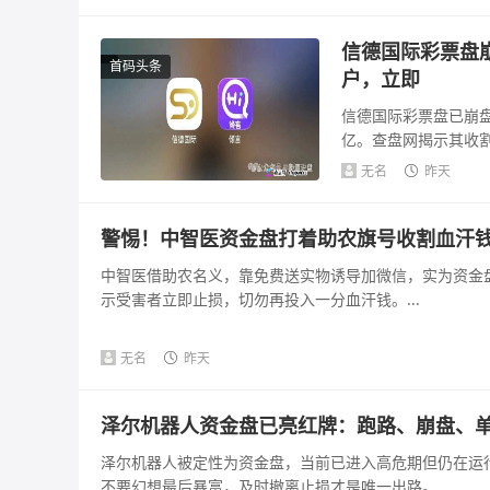
信德国际彩票盘
首码头条
户，立即
信德国际彩票盘已崩盘
亿。查盘网揭示其收
可疑，法律风险...
无名
昨天
警惕！中智医资金盘打着助农旗号收割血汗
中智医借助农名义，靠免费送实物诱导加微信，实为资金
示受害者立即止损，切勿再投入一分血汗钱。...
无名
昨天
泽尔机器人资金盘已亮红牌：跑路、崩盘、
泽尔机器人被定性为资金盘，当前已进入高危期但仍在运
不要幻想最后暴富，及时撤离止损才是唯一出路。...