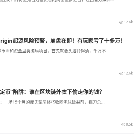
12.6k
rigin起源风险预警，崩盘在即！有玩家亏了十多万！
币圈和资金盘类骗局项目，首先就要头脑拎得清，千万不...
12.6k
n“稳定币”陷阱：谁在区块链外衣下偷走你的钱？
阱：一场15个月的庞氏骗局终将收网泡沫破裂前，镰刀总...
8.5k