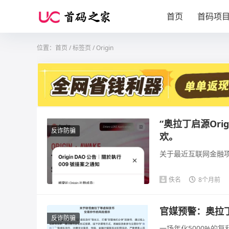
首页
首码项
位置：
首页
/
标签页
/ Origin
“奥拉丁启源Or
反诈防骗
欢。
关于最近互联网金融项
佚名
8个月前
官媒预警：奥拉
反诈防骗
一场年化5000%的