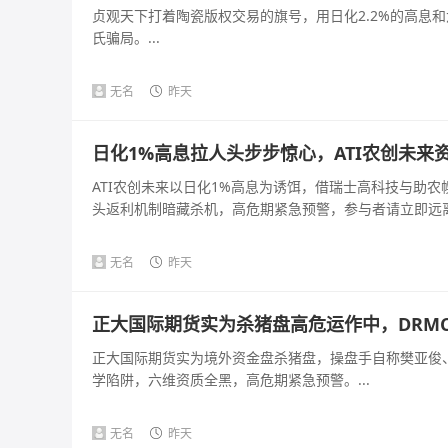
贞观天下打着陶瓷版权交易的旗号，用日化2.2%的高息
氏骗局。...
无名
昨天
日化1%高息拉人头步步惊心，ATI农创未来
ATI农创未来以日化1%高息为诱饵，借瑞士高科技与助
头返利机制暗藏杀机，高危期紧急预警，参与者请立即远离。
无名
昨天
正大国际期货实为杀猪盘高危运作中，DRM
正大国际期货实为境外资金盘杀猪盘，操盘手自称樊亚俊、
学陷阱，六维资质全黑，高危期紧急预警。...
无名
昨天