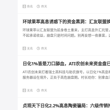
佚名
昨天
环球果萃高息诱惑下的资金黑洞：汇友联盟
环球果萃以汇友联盟为前身卷土重来，主打高息外汇托管
不起承诺收益，崩盘只是时间问题。别再妄想一夜暴富，这是
无名
昨天
日化1%皆是刀口舔血，ATI农创未来资金盘
ATI农创未来打着瑞士高科技与助农旗号，以日化1%高
服务器设在境外，正处于高危崩盘期。村长劝你：别拿血汗钱
无名
昨天
贞观天下日化2.2%高息陶瓷骗局：六级传