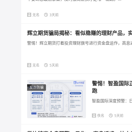
无名
3天前
辉立期货骗局揭秘：看似稳赚的理财产品，
警惕！辉立期货打着投资理财旗号进行资金盘运作，高息返
无名
5天前
警惕！智盈国际
反诈防骗
跑
智盈国际深度预警：日
佚名
5天前