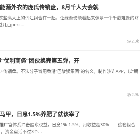
披着新能源外衣的庞氏传销盘，8月千人大会就
—这些高大上的词汇组合在一起，让绿源储能看起来像是一个千载难逢的财
perc...
2.3k
“优利商务”团伙换壳第五弹，开
传销盘。不法分子冒用香港“巴黎狮集团”的名义，制作涉诈APP，以“期
2.9k
的马甲，日息1.5%养肥了就该宰了
推广官体系冲击股东权益。日息1%-1.5%、月收益超30%——这套组合
资金盘活不过3个...