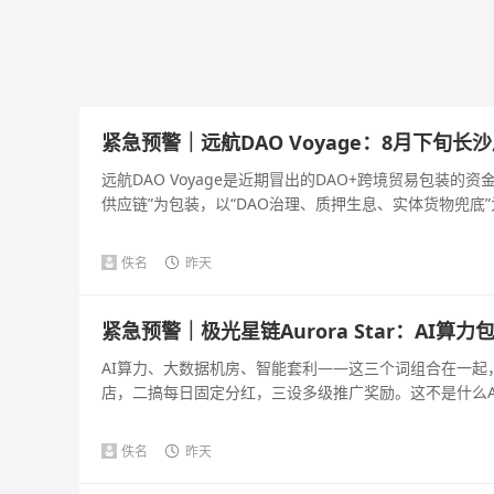
紧急预警｜远航DAO Voyage：8月下旬
远航DAO Voyage是近期冒出的DAO+跨境贸易包装
供应链”为包装，以“DAO治理、质押生息、实体货物兜底”为
佚名
昨天
紧急预警｜极光星链Aurora Star：AI
AI算力、大数据机房、智能套利——这三个词组合在一
店，二搞每日固定分红，三设多级推广奖励。这不是什么AI
佚名
昨天