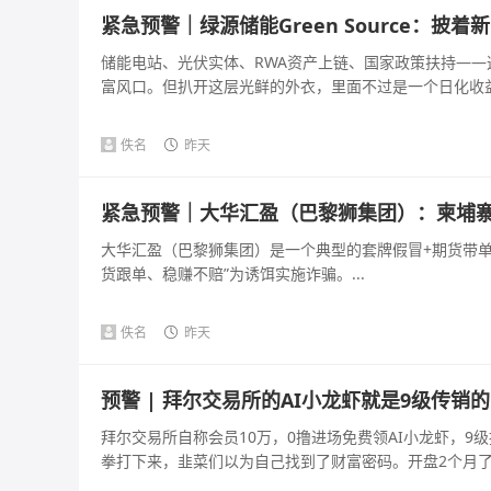
紧急预警｜绿源储能Green Source：
储能电站、光伏实体、RWA资产上链、国家政策扶持—
富风口。但扒开这层光鲜的外衣，里面不过是一个日化收益几百
佚名
昨天
紧急预警｜大华汇盈（巴黎狮集团）：柬埔寨
大华汇盈（巴黎狮集团）是一个典型的套牌假冒+期货带单+
货跟单、稳赚不赔”为诱饵实施诈骗。...
佚名
昨天
预警 | 拜尔交易所的AI小龙虾就是9级传销
拜尔交易所自称会员10万，0撸进场免费领AI小龙虾，9级
拳打下来，韭菜们以为自己找到了财富密码。开盘2个月了，