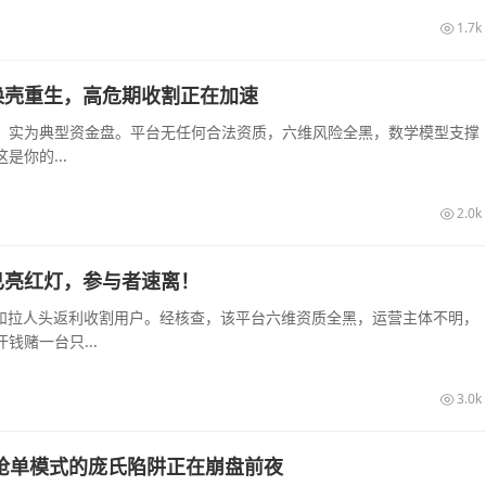
1.7k
换壳重生，高危期收割正在加速
，实为典型资金盘。平台无任何合法资质，六维风险全黑，数学模型支撑
你的...
2.0k
已亮红灯，参与者速离！
息和拉人头返利收割用户。经核查，该平台六维资质全黑，运营主体不明，
赌一台只...
3.0k
销抢单模式的庞氏陷阱正在崩盘前夜