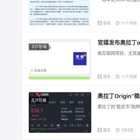
佚名
11个月前
官媒发布奥拉丁o
反诈防骗
做互联网项目，尤其是
佚名
11个月前
奥拉丁Origi
反诈防骗
奥拉丁的“稳定币”陷
匿名
7月3日