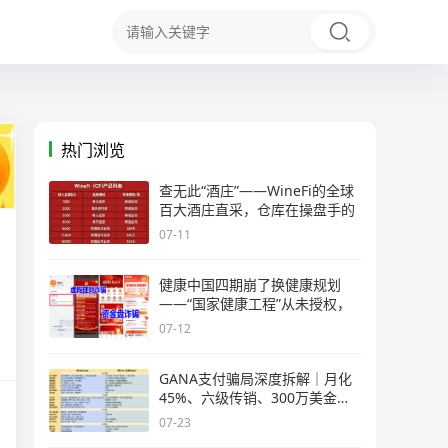
热门浏览
查无此“酒庄”——WineFi的全球
百大酒庄直采，仓库在操盘手的
07-11
健康中国四期崩了换健康规划
——“国家健康工程”从未授权，
07-12
GANA支付骗局深度拆解｜月化
45%、六级传销、300万美金窟
窿，拉菲
07-23