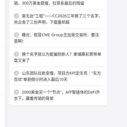
销、300万美金窟窿，拉菲系最后的残留
查无此“工程”——CC2026三年换了三个名字，
5
央企发了三份声明，下载量却超
曝光：假冒CME Group芝加哥交易所，要注
6
意啊！
换个名字就以为能骗到新人？柬埔寨彩票带单
7
盘又来了
山东团队拉新变慢，项目方KPI定生死｜“东方
8
百优”单割倒计时进入最后10天
2000美金买一个“节点”，AFF智链体的DeFi外
9
衣下，藏着传销的骨架