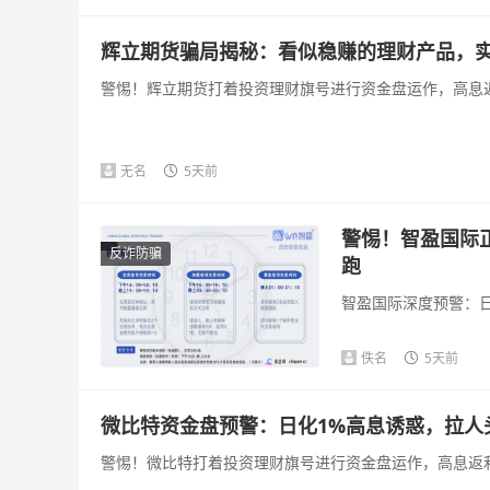
辉立期货骗局揭秘：看似稳赚的理财产品，
警惕！辉立期货打着投资理财旗号进行资金盘运作，高息返
无名
5天前
警惕！智盈国际
反诈防骗
跑
智盈国际深度预警：日
佚名
5天前
微比特资金盘预警：日化1%高息诱惑，拉人
警惕！微比特打着投资理财旗号进行资金盘运作，高息返利