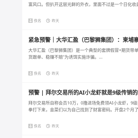
富风口。但扒开这层光鲜的外衣，里面不过是一个日化收益几百
佚名
昨天
紧急预警｜大华汇盈（巴黎狮集团）：柬埔寨
大华汇盈（巴黎狮集团）是一个典型的套牌假冒+期货带单+
货跟单、稳赚不赔”为诱饵实施诈骗。...
佚名
昨天
预警 | 拜尔交易所的AI小龙虾就是9级传销
拜尔交易所自称会员10万，0撸进场免费领AI小龙虾，9级
拳打下来，韭菜们以为自己找到了财富密码。开盘2个月了，
佚名
昨天