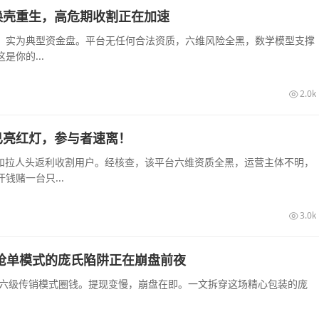
换壳重生，高危期收割正在加速
，实为典型资金盘。平台无任何合法资质，六维风险全黑，数学模型支撑
你的...
2.0k
已亮红灯，参与者速离！
息和拉人头返利收割用户。经核查，该平台六维资质全黑，运营主体不明，
赌一台只...
3.0k
销抢单模式的庞氏陷阱正在崩盘前夜
和六级传销模式圈钱。提现变慢，崩盘在即。一文拆穿这场精心包装的庞