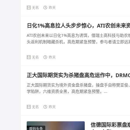
无名
昨天
日化1%高息拉人头步步惊心，ATI农创未来
ATI农创未来以日化1%高息为诱饵，借瑞士高科技与助
头返利机制暗藏杀机，高危期紧急预警，参与者请立即远离。
无名
昨天
正大国际期货实为杀猪盘高危运作中，DRM
正大国际期货实为境外资金盘杀猪盘，操盘手自称樊亚俊、
学陷阱，六维资质全黑，高危期紧急预警。...
无名
昨天
信德国际彩票盘
首码头条