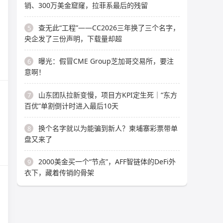
销、300万美金窟窿，拉菲系最后的残留
查无此“工程”——CC2026三年换了三个名字，
5
央企发了三份声明，下载量却超
曝光：假冒CME Group芝加哥交易所，要注
6
意啊！
山东团队拉新变慢，项目方KPI定生死｜“东方
7
百优”单割倒计时进入最后10天
换个名字就以为能骗到新人？柬埔寨彩票带单
8
盘又来了
2000美金买一个“节点”，AFF智链体的DeFi外
9
衣下，藏着传销的骨架