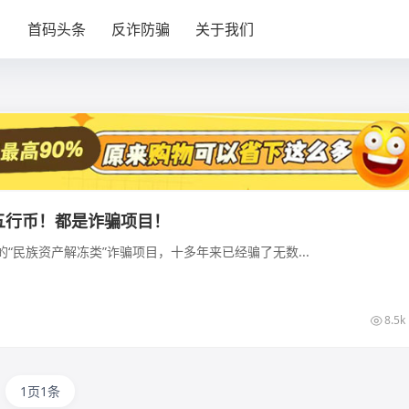
目
首码头条
反诈防骗
关于我们
五行币！都是诈骗项目！
的“民族资产解冻类”诈骗项目，十多年来已经骗了无数...
8.5k
1页1条