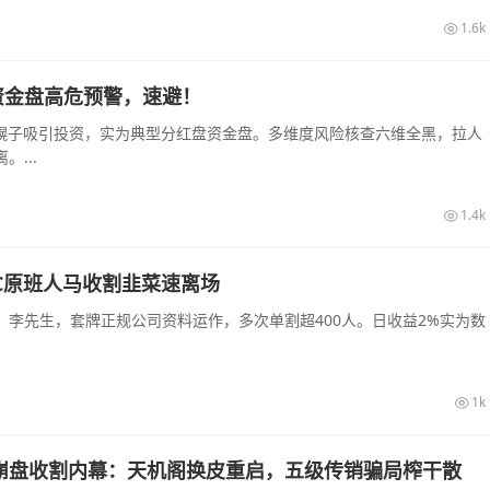
1.6k
资金盘高危预警，速避！
农幌子吸引投资，实为典型分红盘资金盘。多维度风险核查六维全黑，拉人
...
1.4k
C原班人马收割韭菜速离场
李先生，套牌正规公司资料运作，多次单割超400人。日收益2%实为数
1k
崩盘收割内幕：天机阁换皮重启，五级传销骗局榨干散