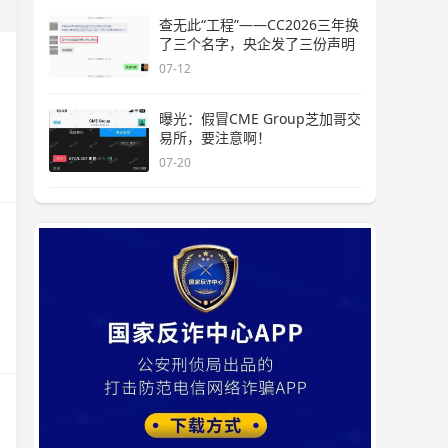
查无此“工程”——CC2026三年换
了三个名字，央企发了三份声明
07-12
曝光：假冒CME Group芝加哥交
易所，要注意啊！
07-20