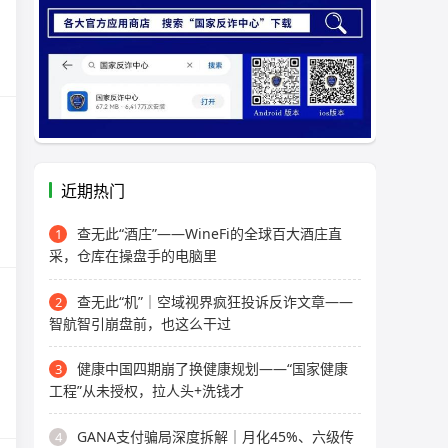
近期热门
查无此“酒庄”——WineFi的全球百大酒庄直
1
采，仓库在操盘手的电脑里
查无此“机”｜空域视界疯狂投诉反诈文章——
2
智航智引崩盘前，也这么干过
健康中国四期崩了换健康规划——“国家健康
3
工程”从未授权，拉人头+洗钱才
GANA支付骗局深度拆解｜月化45%、六级传
4