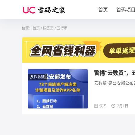
首页
首码项
位置：
首页
/
标签页
/ 五行币
警惕“云数贸”，
反诈防骗
云数贸”是公安部公布
佚名
7月1日