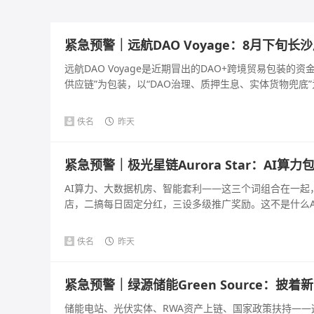
紧急预警｜远航DAO Voyage：8月下旬
远航DAO Voyage是近期冒出的DAO+跨境贸易包装
供应链”为包装，以“DAO治理、质押生息、实体货物兜底”为
佚名
昨天
紧急预警｜极光星链Aurora Star：AI
AI算力、大数据机房、智能套利——这三个词组合在一
店，二搞每日固定分红，三设多级推广奖励。这不是什么AI
佚名
昨天
紧急预警｜绿源储能Green Source：
储能电站、光伏实体、RWA资产上链、国家政策扶持—