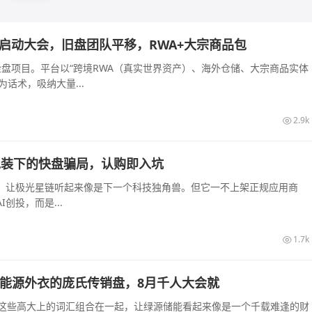
长沙启动大会，旧盘团队平移，RWA+大宗商品包
的资金盘项目。平台以“跨境RWA（真实世界资产）、海外仓储、大宗商品实体
话术，吸纳大量...
2.9k
算力包装下的快盘骗局，认购即入坑
起，让极光星链听起来像是下一个科技独角兽。但它一不上架正规应用商
创投，而是...
1.7k
披着新能源外衣的庞氏传销盘，8月千人大会就
—这些高大上的词汇组合在一起，让绿源储能看起来像是一个千载难逢的财