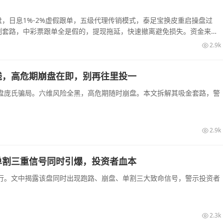
，日息1%-2%虚假跟单，五级代理传销模式，泰足宝换皮重启操盘过
割套路，中彩票跟单全是假的，提现拖延，快速撤离避免损失。资金来源
2.9k
钱，高危期崩盘在即，别再往里投一
盘庞氏骗局。六维风险全黑，高危期随时崩盘。本文拆解其吸金套路，警
2.9k
单割三重信号同时引爆，投资者血本
行。文中揭露该盘同时出现跑路、崩盘、单割三大致命信号，警示投资者
2.3k