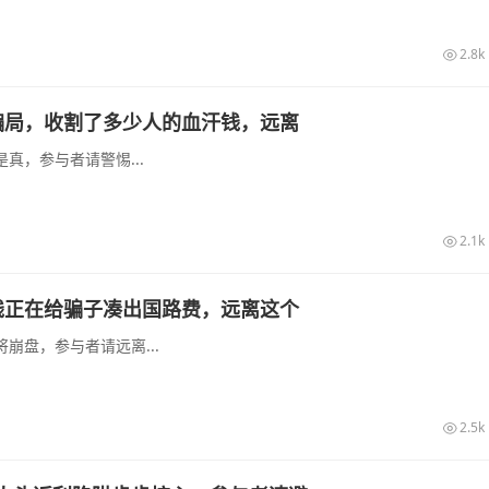
2.8k
骗局，收割了多少人的血汗钱，远离
真，参与者请警惕...
2.1k
钱正在给骗子凑出国路费，远离这个
崩盘，参与者请远离...
2.5k