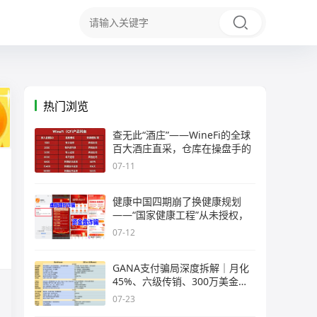
热门浏览
查无此“酒庄”——WineFi的全球
百大酒庄直采，仓库在操盘手的
07-11
健康中国四期崩了换健康规划
——“国家健康工程”从未授权，
07-12
GANA支付骗局深度拆解｜月化
45%、六级传销、300万美金窟
窿，拉菲
07-23