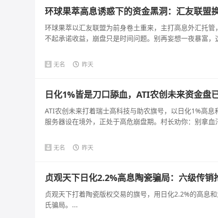
环球果萃高息诱惑下的资金黑洞：汇友联盟
环球果萃以汇友联盟为前身卷土重来，主打高息外汇托管
不起承诺收益，崩盘只是时间问题。别再妄想一夜暴富，这是
无名
昨天
日化1%皆是刀口舔血，ATI农创未来资金盘
ATI农创未来打着瑞士高科技与助农旗号，以日化1%高
服务器设在境外，正处于高危崩盘期。村长劝你：别拿血汗钱
无名
昨天
贞观天下日化2.2%高息陶瓷骗局：六级传
贞观天下打着陶瓷版权交易的旗号，用日化2.2%的高息
氏骗局。...