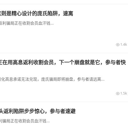
实则是精心设计的庞氏陷阱，速离
利骗局正在收割会员血汗钱...
1.4k
正在用高息返利收割会员，下一个崩盘就是它，参与者快
化高息承诺无法兑现，庞氏骗局即将崩盘，参与者请远离...
1.5k
头返利陷阱步步惊心，参与者速避
骗局正在收割会员血汗钱...