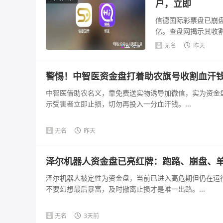
户，立即
信德国际彩票盘已崩盘
亿。查盘网揭示其收
可疑，法律风险...
无名
昨天
警惕！中智医资金盘打着助农旗号收割血汗
中智医借助农名义，靠免费送实物诱导加微信，实为资金
示受害者立即止损，切勿再投入一分血汗钱。...
无名
昨天
泽尔机器人资金盘已亮红牌：跑路、崩盘、
泽尔机器人被定性为资金盘，当前已进入高危期但仍在运
不要幻想最后暴富，及时撤离止损才是唯一出路。...
无名
3天前