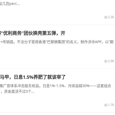
perc...
2.3k
“优利商务”团伙换壳第五弹，开
传销盘。不法分子冒用香港“巴黎狮集团”的名义，制作涉诈APP，以“期
2.9k
的马甲，日息1.5%养肥了就该宰了
推广官体系冲击股东权益。日息1%-1.5%、月收益超30%——这套组合
资金盘活不过3个...
1.7k