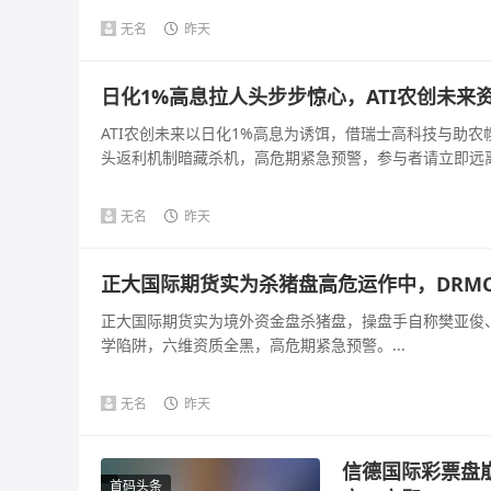
无名
昨天
日化1%高息拉人头步步惊心，ATI农创未来
ATI农创未来以日化1%高息为诱饵，借瑞士高科技与助
头返利机制暗藏杀机，高危期紧急预警，参与者请立即远离。
无名
昨天
正大国际期货实为杀猪盘高危运作中，DRM
正大国际期货实为境外资金盘杀猪盘，操盘手自称樊亚俊、
学陷阱，六维资质全黑，高危期紧急预警。...
无名
昨天
信德国际彩票盘
首码头条