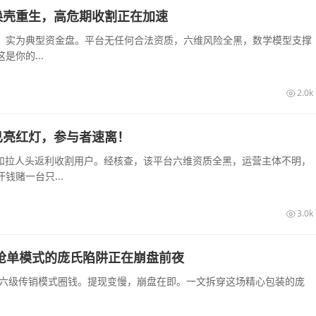
换壳重生，高危期收割正在加速
，实为典型资金盘。平台无任何合法资质，六维风险全黑，数学模型支撑
你的...
2.0k
已亮红灯，参与者速离！
息和拉人头返利收割用户。经核查，该平台六维资质全黑，运营主体不明，
赌一台只...
3.0k
销抢单模式的庞氏陷阱正在崩盘前夜
和六级传销模式圈钱。提现变慢，崩盘在即。一文拆穿这场精心包装的庞