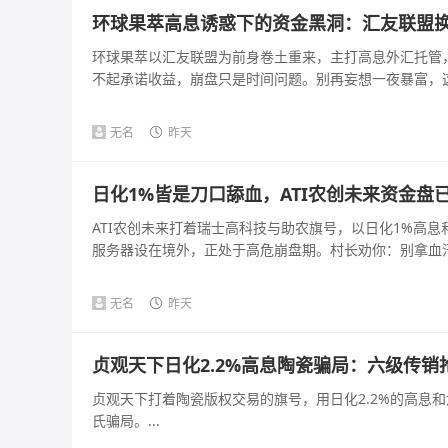
环球果萃高息诱惑下的资金黑洞：汇友联盟
环球果萃以汇友联盟为前身卷土重来，主打高息外汇托管
不起承诺收益，崩盘只是时间问题。别再妄想一夜暴富，这是
无名
昨天
日化1%皆是刀口舔血，ATI农创未来资金盘
ATI农创未来打着瑞士高科技与助农旗号，以日化1%高
服务器设在境外，正处于高危崩盘期。村长劝你：别拿血汗钱
无名
昨天
贞观天下日化2.2%高息陶瓷骗局：六级传
贞观天下打着陶瓷版权交易的旗号，用日化2.2%的高息
氏骗局。...