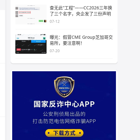
查无此“工程”——CC2026三年换
了三个名字，央企发了三份声明
07-12
曝光：假冒CME Group芝加哥交
易所，要注意啊！
07-20