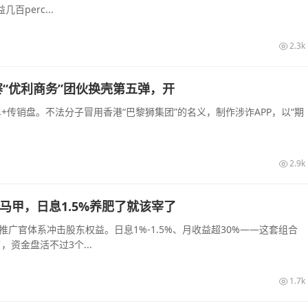
perc...
2.3k
“优利商务”团伙换壳第五弹，开
传销盘。不法分子冒用香港“巴黎狮集团”的名义，制作涉诈APP，以“期
2.9k
的马甲，日息1.5%养肥了就该宰了
推广官体系冲击股东权益。日息1%-1.5%、月收益超30%——这套组合
资金盘活不过3个...
1.7k