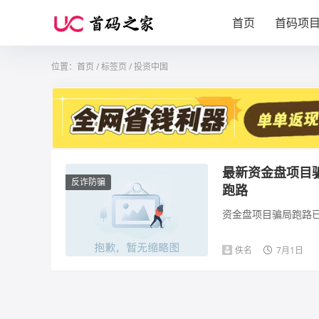
首页
首码项
位置：
首页
/
标签页
/ 投资中国
最新资金盘项目
反诈防骗
跑路
资金盘项目骗局跑路已
佚名
7月1日