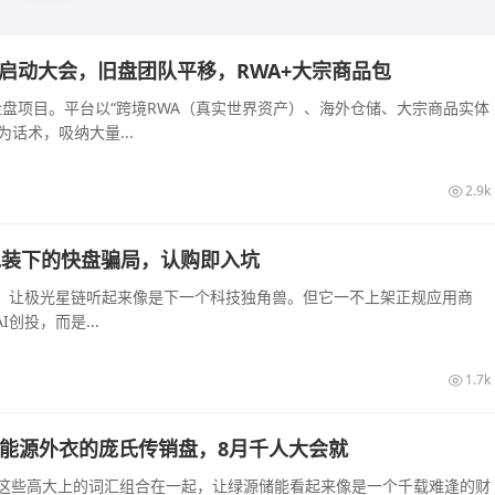
长沙启动大会，旧盘团队平移，RWA+大宗商品包
的资金盘项目。平台以“跨境RWA（真实世界资产）、海外仓储、大宗商品实体
话术，吸纳大量...
2.9k
算力包装下的快盘骗局，认购即入坑
起，让极光星链听起来像是下一个科技独角兽。但它一不上架正规应用商
创投，而是...
1.7k
披着新能源外衣的庞氏传销盘，8月千人大会就
—这些高大上的词汇组合在一起，让绿源储能看起来像是一个千载难逢的财