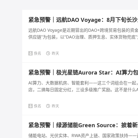
紧急预警｜远航DAO Voyage：8月下旬
远航DAO Voyage是近期冒出的DAO+跨境贸易包装
供应链”为包装，以“DAO治理、质押生息、实体货物兜底”为
佚名
昨天
紧急预警｜极光星链Aurora Star：AI
AI算力、大数据机房、智能套利——这三个词组合在一
店，二搞每日固定分红，三设多级推广奖励。这不是什么AI
佚名
昨天
紧急预警｜绿源储能Green Source：
储能电站、光伏实体、RWA资产上链、国家政策扶持—