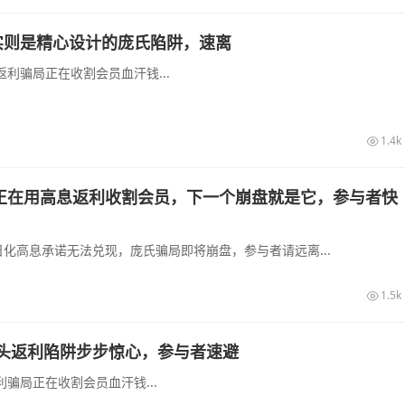
实则是精心设计的庞氏陷阱，速离
利骗局正在收割会员血汗钱...
1.4k
正在用高息返利收割会员，下一个崩盘就是它，参与者快
化高息承诺无法兑现，庞氏骗局即将崩盘，参与者请远离...
1.5k
头返利陷阱步步惊心，参与者速避
骗局正在收割会员血汗钱...