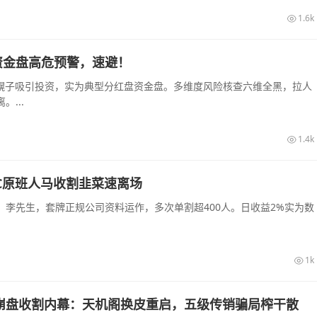
1.6k
资金盘高危预警，速避！
农幌子吸引投资，实为典型分红盘资金盘。多维度风险核查六维全黑，拉人
...
1.4k
C原班人马收割韭菜速离场
李先生，套牌正规公司资料运作，多次单割超400人。日收益2%实为数
1k
崩盘收割内幕：天机阁换皮重启，五级传销骗局榨干散