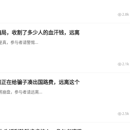
2.8k
骗局，收割了多少人的血汗钱，远离
真，参与者请警惕...
2.1k
钱正在给骗子凑出国路费，远离这个
崩盘，参与者请远离...
2.5k