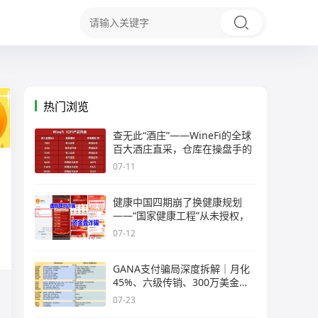
热门浏览
查无此“酒庄”——WineFi的全球
百大酒庄直采，仓库在操盘手的
07-11
健康中国四期崩了换健康规划
——“国家健康工程”从未授权，
07-12
GANA支付骗局深度拆解｜月化
45%、六级传销、300万美金窟
窿，拉菲
07-23