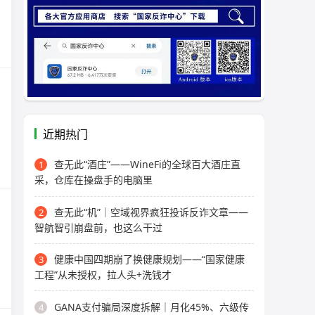
近期热门
查无此“酒庄”——WineFi的全球百大酒庄直
1
采，仓库在操盘手的电脑里
查无此“机”｜空域视界疯狂投诉反诈文章——
2
智航智引崩盘前，也这么干过
健康中国四期崩了换健康规划——“国家健康
3
工程”从未授权，拉人头+洗钱才
GANA支付骗局深度拆解｜月化45%、六级传
4