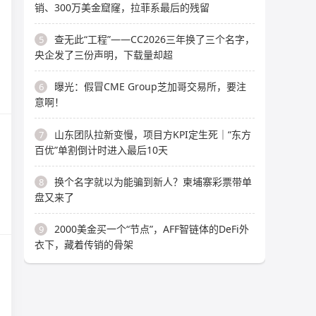
销、300万美金窟窿，拉菲系最后的残留
查无此“工程”——CC2026三年换了三个名字，
5
央企发了三份声明，下载量却超
曝光：假冒CME Group芝加哥交易所，要注
6
意啊！
山东团队拉新变慢，项目方KPI定生死｜“东方
7
百优”单割倒计时进入最后10天
换个名字就以为能骗到新人？柬埔寨彩票带单
8
盘又来了
2000美金买一个“节点”，AFF智链体的DeFi外
9
衣下，藏着传销的骨架