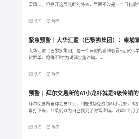
富风口。但扒开这层光鲜的外衣，里面不过是一个日化收益几百
佚名
昨天
紧急预警｜大华汇盈（巴黎狮集团）：柬埔寨
大华汇盈（巴黎狮集团）是一个典型的套牌假冒+期货带单+
货跟单、稳赚不赔”为诱饵实施诈骗。...
佚名
昨天
预警 | 拜尔交易所的AI小龙虾就是9级传销
拜尔交易所自称会员10万，0撸进场免费领AI小龙虾，9级
拳打下来，韭菜们以为自己找到了财富密码。开盘2个月了，
佚名
昨天