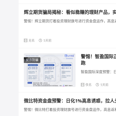
辉立期货骗局揭秘：看似稳赚的理财产品，
警惕！辉立期货打着投资理财旗号进行资金盘运作，高息返
无名
5天前
警惕！智盈国际
反诈防骗
跑
智盈国际深度预警：日
佚名
5天前
微比特资金盘预警：日化1%高息诱惑，拉人
警惕！微比特打着投资理财旗号进行资金盘运作，高息返利