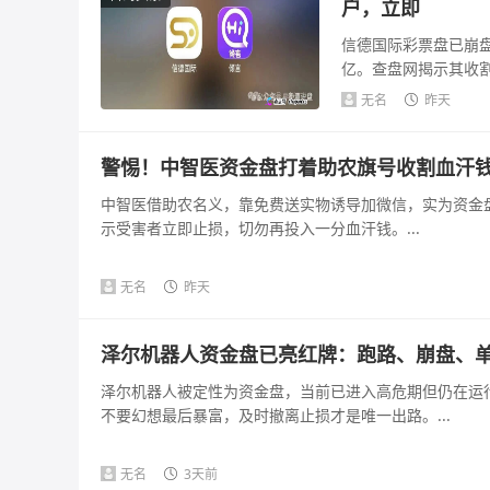
户，立即
信德国际彩票盘已崩盘
亿。查盘网揭示其收
可疑，法律风险...
无名
昨天
警惕！中智医资金盘打着助农旗号收割血汗
中智医借助农名义，靠免费送实物诱导加微信，实为资金
示受害者立即止损，切勿再投入一分血汗钱。...
无名
昨天
泽尔机器人资金盘已亮红牌：跑路、崩盘、
泽尔机器人被定性为资金盘，当前已进入高危期但仍在运
不要幻想最后暴富，及时撤离止损才是唯一出路。...
无名
3天前