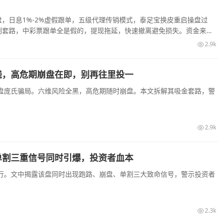
，日息1%-2%虚假跟单，五级代理传销模式，泰足宝换皮重启操盘过
割套路，中彩票跟单全是假的，提现拖延，快速撤离避免损失。资金来源
2.9k
钱，高危期崩盘在即，别再往里投一
盘庞氏骗局。六维风险全黑，高危期随时崩盘。本文拆解其吸金套路，警
2.9k
单割三重信号同时引爆，投资者血本
行。文中揭露该盘同时出现跑路、崩盘、单割三大致命信号，警示投资者
2.3k