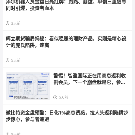
泽尔机器人资金盘已亮红牌：跑路、崩盘、单割三重信号
同时引爆，投资者血本
3天前
辉立期货骗局揭秘：看似稳赚的理财产品，实则是精心设
计的庞氏陷阱，速离
5天前
警惕！智盈国际正在用高息返利收
割会员，下一个崩盘就是它，参与
者快跑
5天前
微比特资金盘预警：日化1%高息诱惑，拉人头返利陷阱步
步惊心，参与者速避
5天前