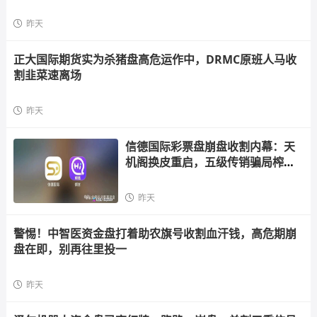
昨天
正大国际期货实为杀猪盘高危运作中，DRMC原班人马收
割韭菜速离场
昨天
信德国际彩票盘崩盘收割内幕：天
机阁换皮重启，五级传销骗局榨干
散户，立即
昨天
警惕！中智医资金盘打着助农旗号收割血汗钱，高危期崩
盘在即，别再往里投一
昨天