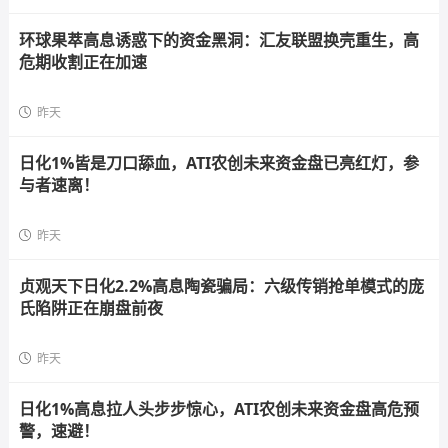
环球果萃高息诱惑下的资金黑洞：汇友联盟换壳重生，高
危期收割正在加速
昨天
日化1%皆是刀口舔血，ATI农创未来资金盘已亮红灯，参
与者速离！
昨天
贞观天下日化2.2%高息陶瓷骗局：六级传销抢单模式的庞
氏陷阱正在崩盘前夜
昨天
日化1%高息拉人头步步惊心，ATI农创未来资金盘高危预
警，速避！