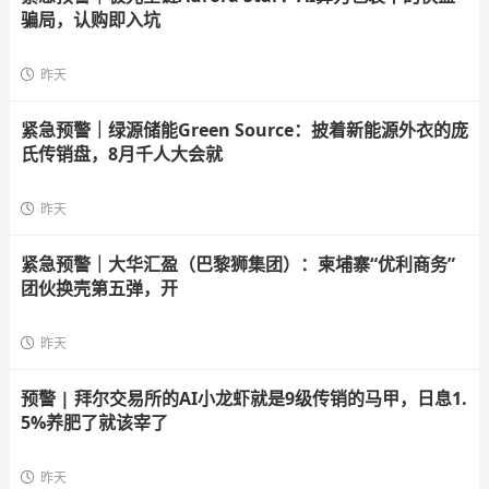
骗局，认购即入坑
昨天
紧急预警｜绿源储能Green Source：披着新能源外衣的庞
氏传销盘，8月千人大会就
昨天
紧急预警｜大华汇盈（巴黎狮集团）：柬埔寨“优利商务”
团伙换壳第五弹，开
昨天
预警 | 拜尔交易所的AI小龙虾就是9级传销的马甲，日息1.
5%养肥了就该宰了
昨天