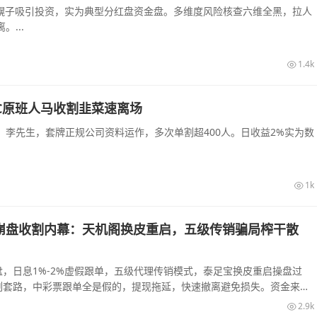
农幌子吸引投资，实为典型分红盘资金盘。多维度风险核查六维全黑，拉人
...
1.4k
C原班人马收割韭菜速离场
李先生，套牌正规公司资料运作，多次单割超400人。日收益2%实为数
1k
崩盘收割内幕：天机阁换皮重启，五级传销骗局榨干散
，日息1%-2%虚假跟单，五级代理传销模式，泰足宝换皮重启操盘过
割套路，中彩票跟单全是假的，提现拖延，快速撤离避免损失。资金来源
2.9k