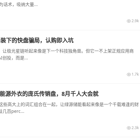
话术，吸纳大量...
2.9k
算力包装下的快盘骗局，认购即入坑
起，让极光星链听起来像是下一个科技独角兽。但它一不上架正规应用商
创投，而是...
1.7k
披着新能源外衣的庞氏传销盘，8月千人大会就
—这些高大上的词汇组合在一起，让绿源储能看起来像是一个千载难逢的财
perc...
2.3k