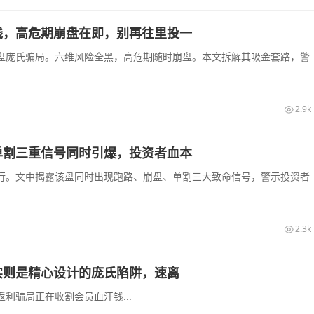
钱，高危期崩盘在即，别再往里投一
盘庞氏骗局。六维风险全黑，高危期随时崩盘。本文拆解其吸金套路，警
2.9k
单割三重信号同时引爆，投资者血本
行。文中揭露该盘同时出现跑路、崩盘、单割三大致命信号，警示投资者
2.3k
实则是精心设计的庞氏陷阱，速离
利骗局正在收割会员血汗钱...