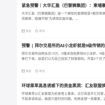
紧急预警｜大华汇盈（巴黎狮集团）：柬埔寨
大华汇盈（巴黎狮集团）是一个典型的套牌假冒+期货带单+
货跟单、稳赚不赔”为诱饵实施诈骗。...
佚名
昨天
预警 | 拜尔交易所的AI小龙虾就是9级传销
拜尔交易所自称会员10万，0撸进场免费领AI小龙虾，9级
拳打下来，韭菜们以为自己找到了财富密码。开盘2个月了，
佚名
昨天
环球果萃高息诱惑下的资金黑洞：汇友联盟
环球果萃以汇友联盟为前身卷土重来，主打高息外汇托管
不起承诺收益，崩盘只是时间问题。别再妄想一夜暴富，这是