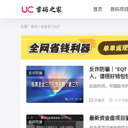
首页
首码项
位置：
首页
/
标签页
/ EQT
反诈防骗｜“EQ
反诈防骗
人，请捂好钱包快速撤
近段时间，中国股市的
防骗君
11个月
最新资金盘项目
反诈防骗
资金盘项目骗局跑路已