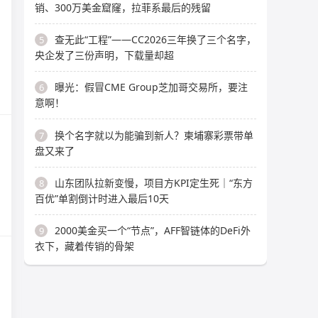
销、300万美金窟窿，拉菲系最后的残留
查无此“工程”——CC2026三年换了三个名字，
5
央企发了三份声明，下载量却超
曝光：假冒CME Group芝加哥交易所，要注
6
意啊！
换个名字就以为能骗到新人？柬埔寨彩票带单
7
盘又来了
山东团队拉新变慢，项目方KPI定生死｜“东方
8
百优”单割倒计时进入最后10天
2000美金买一个“节点”，AFF智链体的DeFi外
9
衣下，藏着传销的骨架