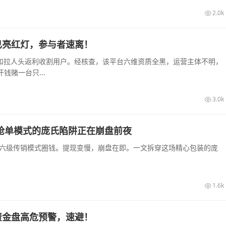
2.0k
已亮红灯，参与者速离！
息和拉人头返利收割用户。经核查，该平台六维资质全黑，运营主体不明，
赌一台只...
3.0k
销抢单模式的庞氏陷阱正在崩盘前夜
和六级传销模式圈钱。提现变慢，崩盘在即。一文拆穿这场精心包装的庞
1.6k
资金盘高危预警，速避！