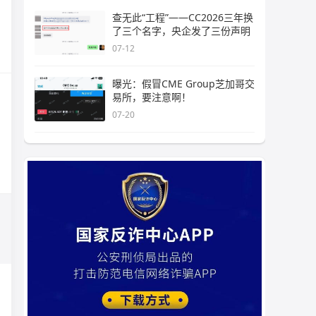
查无此“工程”——CC2026三年换
了三个名字，央企发了三份声明
07-12
曝光：假冒CME Group芝加哥交
易所，要注意啊！
07-20