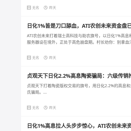
无名
昨天
日化1%皆是刀口舔血，ATI农创未来资金盘
ATI农创未来打着瑞士高科技与助农旗号，以日化1%高
服务器设在境外，正处于高危崩盘期。村长劝你：别拿血汗钱
无名
昨天
贞观天下日化2.2%高息陶瓷骗局：六级传
贞观天下打着陶瓷版权交易的旗号，用日化2.2%的高息
氏骗局。...
无名
昨天
日化1%高息拉人头步步惊心，ATI农创未来