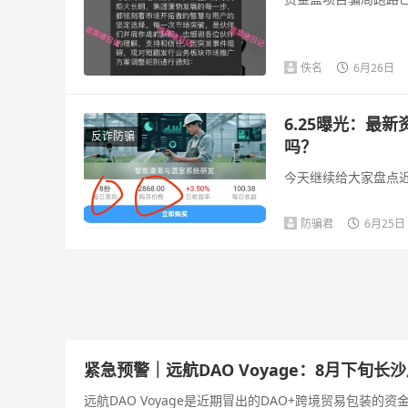
佚名
6月26日
6.25曝光：最
反诈防骗
吗？
今天继续给大家盘点近
防骗君
6月25日
紧急预警｜远航DAO Voyage：8月下旬
远航DAO Voyage是近期冒出的DAO+跨境贸易包装