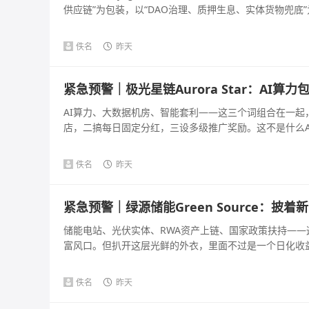
供应链”为包装，以“DAO治理、质押生息、实体货物兜底”为
佚名
昨天
紧急预警｜极光星链Aurora Star：AI
AI算力、大数据机房、智能套利——这三个词组合在一
店，二搞每日固定分红，三设多级推广奖励。这不是什么AI
佚名
昨天
紧急预警｜绿源储能Green Source：
储能电站、光伏实体、RWA资产上链、国家政策扶持—
富风口。但扒开这层光鲜的外衣，里面不过是一个日化收益几百
佚名
昨天