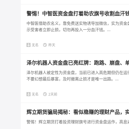
警惕！中智医资金盘打着助农旗号收割血汗
中智医借助农名义，靠免费送实物诱导加微信，实为资金
示受害者立即止损，切勿再投入一分血汗钱。...
无名
昨天
泽尔机器人资金盘已亮红牌：跑路、崩盘、
泽尔机器人被定性为资金盘，当前已进入高危期但仍在运
不要幻想最后暴富，及时撤离止损才是唯一出路。...
无名
2天前
辉立期货骗局揭秘：看似稳赚的理财产品，
警惕！辉立期货打着投资理财旗号进行资金盘运作，高息返