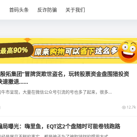
目
首码头条
反诈防骗
关于我们
T 殷拓集团”冒牌货欺世盗名，玩转股票资金盘围猎投资
退......
牛市呈现，大量在微信公众号引流的号也多了起来，很多...
12.7k
前
骗局曝光：嗨里鱼，EQT这2个盘随时可能卷钱跑路
经是屡见不鲜的事实，都是骗子为了骗取钱财的惯用方式...