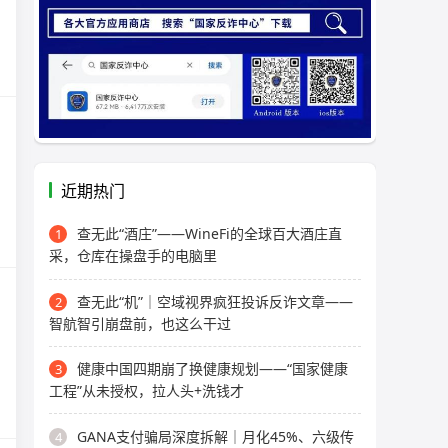
近期热门
查无此“酒庄”——WineFi的全球百大酒庄直
1
采，仓库在操盘手的电脑里
查无此“机”｜空域视界疯狂投诉反诈文章——
2
智航智引崩盘前，也这么干过
健康中国四期崩了换健康规划——“国家健康
3
工程”从未授权，拉人头+洗钱才
GANA支付骗局深度拆解｜月化45%、六级传
4