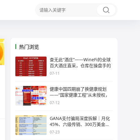
热门浏览
查无此“酒庄”——WineFi的全球
百大酒庄直采，仓库在操盘手的
07-11
健康中国四期崩了换健康规划
——“国家健康工程”从未授权，
07-12
GANA支付骗局深度拆解｜月化
45%、六级传销、300万美金窟
窿，拉菲
07-23