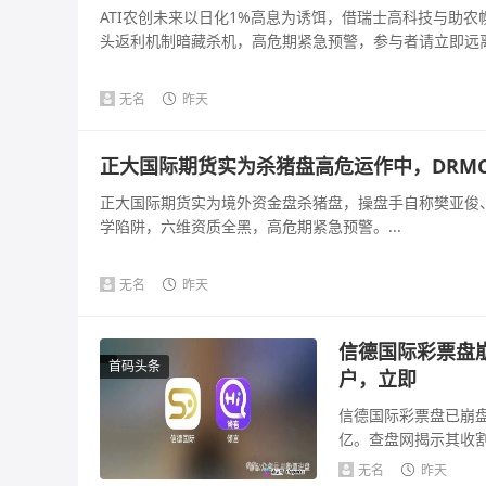
ATI农创未来以日化1%高息为诱饵，借瑞士高科技与助
头返利机制暗藏杀机，高危期紧急预警，参与者请立即远离。
无名
昨天
正大国际期货实为杀猪盘高危运作中，DRM
正大国际期货实为境外资金盘杀猪盘，操盘手自称樊亚俊、
学陷阱，六维资质全黑，高危期紧急预警。...
无名
昨天
信德国际彩票盘
首码头条
户，立即
信德国际彩票盘已崩盘
亿。查盘网揭示其收
可疑，法律风险...
无名
昨天