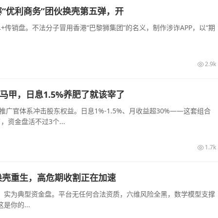
“优利商务”团伙换壳第五弹，开
传销盘。不法分子冒用香港“巴黎狮集团”的名义，制作涉诈APP，以“期
2.9k
的马甲，日息1.5%养肥了就该宰了
推广官体系冲击股东权益。日息1%-1.5%、月收益超30%——这套组合
资金盘活不过3个...
1.7k
换壳重生，高危期收割正在加速
，实为典型资金盘。平台无任何合法资质，六维风险全黑，数学模型支撑
你的...