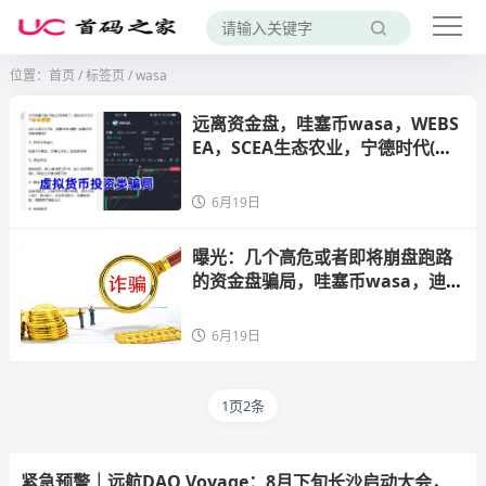
位置：
首页
/
标签页
/ wasa
远离资金盘，哇塞币wasa，WEBS
EA，‬SCEA生态农业，宁德时代(港
股)这几个诈骗项目高危快要跑路，
看到请远离！
6月19日
曝光：几个高危或者即将崩盘跑路
的资金盘骗局，哇塞币wasa，迪斯
康特，AiFeex-艾菲克斯，速度撤
离！
6月19日
1页2条
紧急预警｜远航DAO Voyage：8月下旬长沙启动大会，