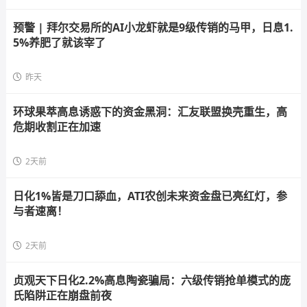
预警 | 拜尔交易所的AI小龙虾就是9级传销的马甲，日息1.
5%养肥了就该宰了
昨天
环球果萃高息诱惑下的资金黑洞：汇友联盟换壳重生，高
危期收割正在加速
2天前
日化1%皆是刀口舔血，ATI农创未来资金盘已亮红灯，参
与者速离！
2天前
贞观天下日化2.2%高息陶瓷骗局：六级传销抢单模式的庞
氏陷阱正在崩盘前夜