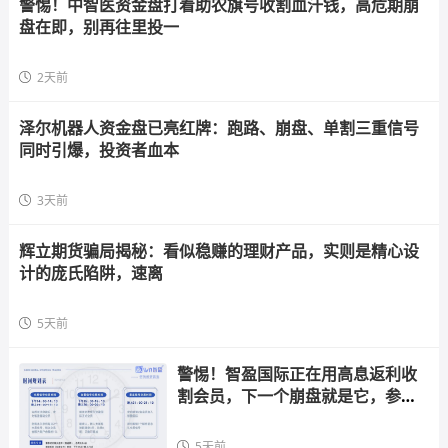
警惕！中智医资金盘打着助农旗号收割血汗钱，高危期崩
盘在即，别再往里投一
2天前
泽尔机器人资金盘已亮红牌：跑路、崩盘、单割三重信号
同时引爆，投资者血本
3天前
辉立期货骗局揭秘：看似稳赚的理财产品，实则是精心设
计的庞氏陷阱，速离
5天前
警惕！智盈国际正在用高息返利收
割会员，下一个崩盘就是它，参与
者快跑
5天前