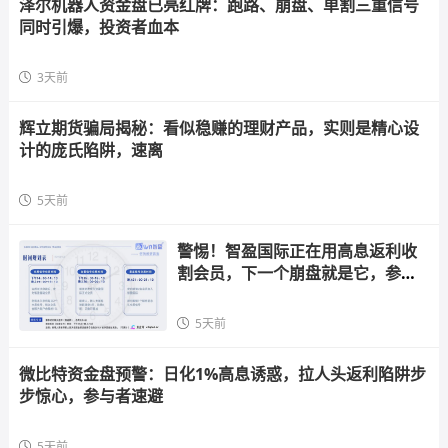
泽尔机器人资金盘已亮红牌：跑路、崩盘、单割三重信号
同时引爆，投资者血本
3天前
辉立期货骗局揭秘：看似稳赚的理财产品，实则是精心设
计的庞氏陷阱，速离
5天前
警惕！智盈国际正在用高息返利收
割会员，下一个崩盘就是它，参与
者快跑
5天前
微比特资金盘预警：日化1%高息诱惑，拉人头返利陷阱步
步惊心，参与者速避
5天前