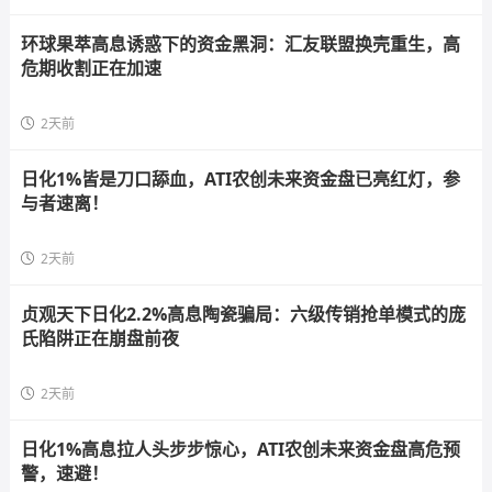
环球果萃高息诱惑下的资金黑洞：汇友联盟换壳重生，高
危期收割正在加速
2天前
日化1%皆是刀口舔血，ATI农创未来资金盘已亮红灯，参
与者速离！
2天前
贞观天下日化2.2%高息陶瓷骗局：六级传销抢单模式的庞
氏陷阱正在崩盘前夜
2天前
日化1%高息拉人头步步惊心，ATI农创未来资金盘高危预
警，速避！