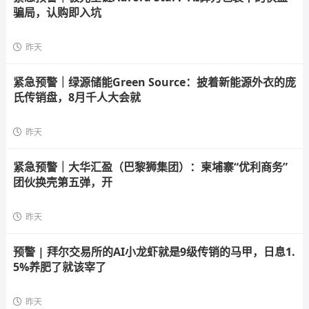
骗局，认购即入坑
昨天
紧急预警｜绿源储能Green Source：披着新能源外衣的庞
氏传销盘，8月千人大会就
昨天
紧急预警｜大华汇盈（巴黎狮集团）：柬埔寨“优利商务”
团伙换壳第五弹，开
昨天
预警 | 拜尔交易所的AI小龙虾就是9级传销的马甲，日息1.
5%养肥了就该宰了
昨天