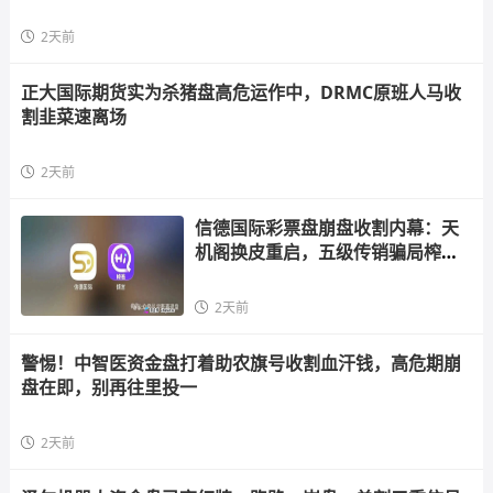
2天前
正大国际期货实为杀猪盘高危运作中，DRMC原班人马收
割韭菜速离场
2天前
信德国际彩票盘崩盘收割内幕：天
机阁换皮重启，五级传销骗局榨干
散户，立即
2天前
警惕！中智医资金盘打着助农旗号收割血汗钱，高危期崩
盘在即，别再往里投一
2天前