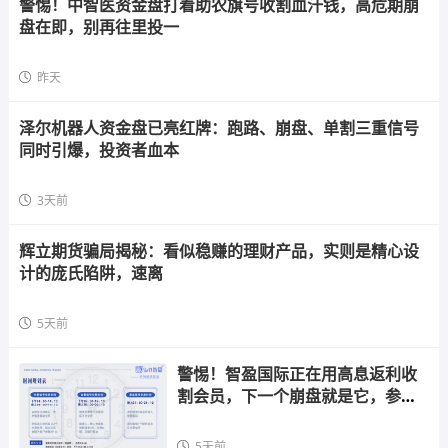
警惕！中智医资金盘打着助农旗号收割血汗钱，高危期崩
盘在即，别再往里投一
昨天
泽尔机器人资金盘已亮红牌：跑路、崩盘、单割三重信号
同时引爆，投资者血本
3天前
辉立期货骗局揭秘：看似稳赚的理财产品，实则是精心设
计的庞氏陷阱，速离
5天前
警惕！智盈国际正在用高息返利收
割会员，下一个崩盘就是它，参与
者快跑
5天前