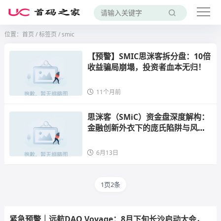
位置：
首页
/
标签页
/ smic
【预警】SMIC思洣客拆分盘：10倍
收益骗局崩塌，投资者血本无归！
11个月前
思洣客（SMiC）资金盘深度解构：
金融创新外衣下的庞氏陷阱与风险
警示
6月13日
1页2条
紧急预警｜远航DAO Voyage：8月下旬长沙启动大会，