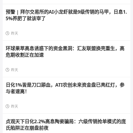
预警 | 拜尔交易所的AI小龙虾就是9级传销的马甲，日息1.
5%养肥了就该宰了
昨天
环球果萃高息诱惑下的资金黑洞：汇友联盟换壳重生，高
危期收割正在加速
昨天
日化1%皆是刀口舔血，ATI农创未来资金盘已亮红灯，参
与者速离！
昨天
贞观天下日化2.2%高息陶瓷骗局：六级传销抢单模式的庞
氏陷阱正在崩盘前夜