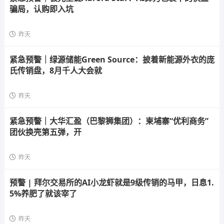
骗局，认购即入坑
昨天
紧急预警｜绿源储能Green Source：披着新能源外衣的庞
氏传销盘，8月千人大会就
昨天
紧急预警｜大华汇盈（巴黎狮集团）：柬埔寨“优利商务”
团伙换壳第五弹，开
昨天
预警 | 拜尔交易所的AI小龙虾就是9级传销的马甲，日息1.
5%养肥了就该宰了
昨天