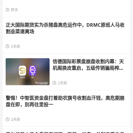
昨天
正大国际期货实为杀猪盘高危运作中，DRMC原班人马收
割韭菜速离场
2天前
信德国际彩票盘崩盘收割内幕：天
机阁换皮重启，五级传销骗局榨干
散户，立即
2天前
警惕！中智医资金盘打着助农旗号收割血汗钱，高危期崩
盘在即，别再往里投一
2天前