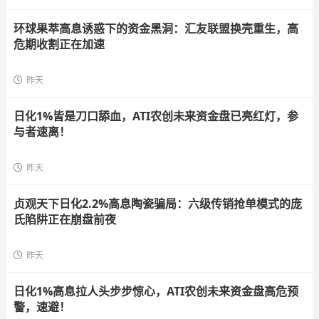
环球果萃高息诱惑下的资金黑洞：汇友联盟换壳重生，高
危期收割正在加速
昨天
日化1%皆是刀口舔血，ATI农创未来资金盘已亮红灯，参
与者速离！
昨天
贞观天下日化2.2%高息陶瓷骗局：六级传销抢单模式的庞
氏陷阱正在崩盘前夜
昨天
日化1%高息拉人头步步惊心，ATI农创未来资金盘高危预
警，速避！