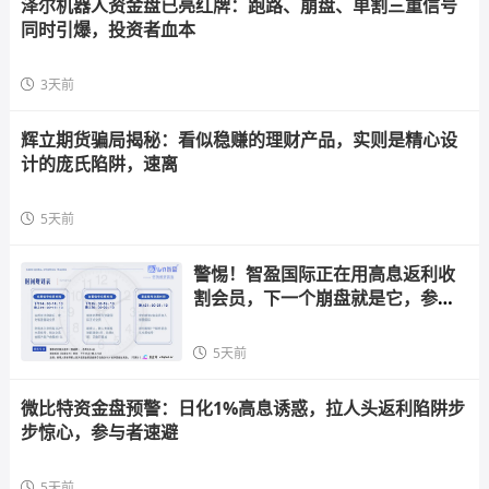
泽尔机器人资金盘已亮红牌：跑路、崩盘、单割三重信号
同时引爆，投资者血本
3天前
辉立期货骗局揭秘：看似稳赚的理财产品，实则是精心设
计的庞氏陷阱，速离
5天前
警惕！智盈国际正在用高息返利收
割会员，下一个崩盘就是它，参与
者快跑
5天前
微比特资金盘预警：日化1%高息诱惑，拉人头返利陷阱步
步惊心，参与者速避
5天前