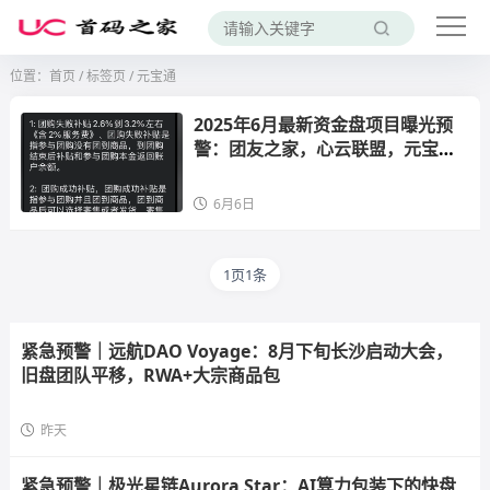
位置：
首页
/
标签页
/ 元宝通
2025年6月最新资金盘项目曝光预
警：团友之家，心云联盟，元宝
通，好物通howfast...一发布，就
劝退。
6月6日
1页1条
紧急预警｜远航DAO Voyage：8月下旬长沙启动大会，
旧盘团队平移，RWA+大宗商品包
昨天
紧急预警｜极光星链Aurora Star：AI算力包装下的快盘