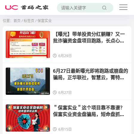
位置：
首页
/
标签页
/ 保富实业
【曝光】带单投资分红躺赚？又一
批诈骗资金盘项目跑路，长点心
吧！
6月29日
6月27日最新曝光即将跑路或崩盘的
骗局，正华联社，智慧云，菁特智
能机器人，钻石乐园，保富实业有
你参与的吗？欢迎留言讨论
6月27日
＂保富实业＂这个项目靠不靠谱？
保富实业资金盘骗局，短命盘抓紧
远离
6月15日