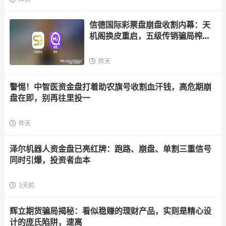
信德国际彩票盘崩盘收割内幕：天
机阁换皮重启，五级传销骗局榨干
散户，立即
昨天
警惕！中智医资金盘打着助农旗号收割血汗钱，高危期崩
盘在即，别再往里投一
昨天
泽尔机器人资金盘已亮红牌：跑路、崩盘、单割三重信号
同时引爆，投资者血本
3天前
辉立期货骗局揭秘：看似稳赚的理财产品，实则是精心设
计的庞氏陷阱，速离