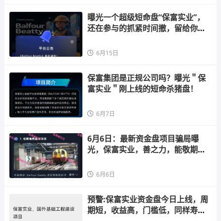
曝光一个超级短命盘“保富实业”，
还在参与的抓紧时间撤，留给你们
的时间不多了
6月15日
保富集团是正规公司吗？曝光＂保
富实业＂刚上线的短命杀猪盘！
6月7日
6月6日：最新资金盘项目骗局曝
光，保富实业，善之力，能敬期
盈，鼎珮证券，安我股保...随时可
能卷钱跑路
6月6日
预警:保富实业资金盘今日上线，周
期短，收益高，门槛低，同样寿命