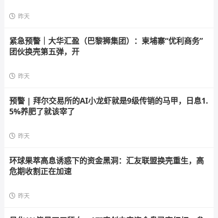
昨天
紧急预警｜大华汇盈（巴黎狮集团）：柬埔寨“优利商务”
团伙换壳第五弹，开
昨天
预警 | 拜尔交易所的AI小龙虾就是9级传销的马甲，日息1.
5%养肥了就该宰了
昨天
环球果萃高息诱惑下的资金黑洞：汇友联盟换壳重生，高
危期收割正在加速
昨天