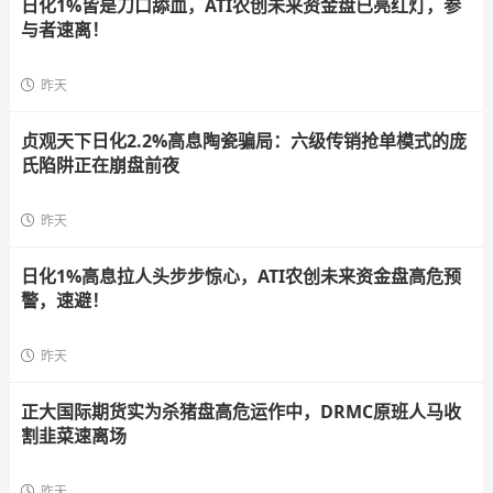
日化1%皆是刀口舔血，ATI农创未来资金盘已亮红灯，参
与者速离！
昨天
贞观天下日化2.2%高息陶瓷骗局：六级传销抢单模式的庞
氏陷阱正在崩盘前夜
昨天
日化1%高息拉人头步步惊心，ATI农创未来资金盘高危预
警，速避！
昨天
正大国际期货实为杀猪盘高危运作中，DRMC原班人马收
割韭菜速离场
昨天