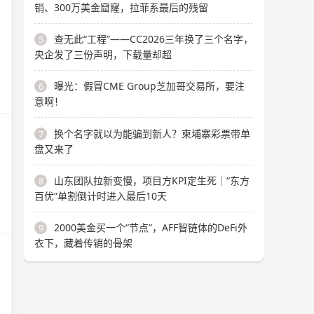
销、300万美金窟窿，拉菲系最后的残留
查无此“工程”——CC2026三年换了三个名字，
5
央企发了三份声明，下载量却超
曝光：假冒CME Group芝加哥交易所，要注
6
意啊！
换个名字就以为能骗到新人？柬埔寨彩票带单
7
盘又来了
山东团队拉新变慢，项目方KPI定生死｜“东方
8
百优”单割倒计时进入最后10天
2000美金买一个“节点”，AFF智链体的DeFi外
9
衣下，藏着传销的骨架