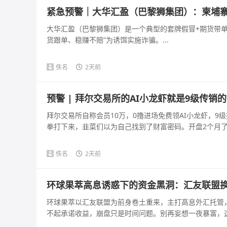
紧急预警｜大华汇盈（巴黎狮集团）：柬埔寨
大华汇盈（巴黎狮集团）是一个典型的套牌假冒+期货带单+
货跟单、稳赚不赔”为诱饵实施诈骗。...
佚名
2天前
预警 | 拜尔交易所的AI小龙虾就是9级传销
拜尔交易所自称会员10万，0撸进场免费领AI小龙虾，9级
拳打下来，韭菜们以为自己找到了财富密码。开盘2个月了，
佚名
2天前
环球果萃高息诱惑下的资金黑洞：汇友联盟
环球果萃以汇友联盟为前身卷土重来，主打高息外汇托管
不起承诺收益，崩盘只是时间问题。别再妄想一夜暴富，这是