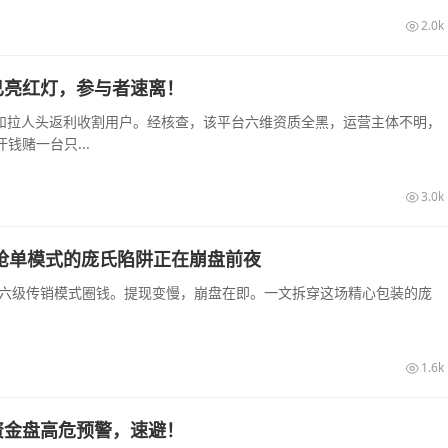
2.0k
已亮红灯，参与者速离！
息和拉人头返利收割用户。经核查，该平台六维资质全黑，运营主体不明，
赌一台只...
3.0k
销抢单模式的庞氏陷阱正在崩盘前夜
和六级传销模式圈钱。提现变慢，崩盘在即。一文拆穿这场精心包装的庞
1.6k
资金盘高危预警，速避！