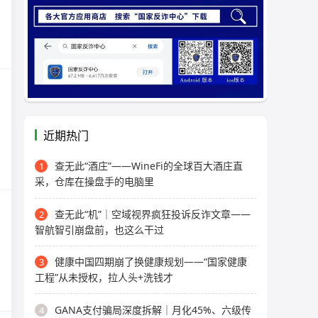
近期热门
查无此“酒庄”——WineFi的全球百大酒庄直
1
采，仓库在操盘手的电脑里
查无此“机”｜空域视界疯狂投诉反诈文章——
2
智航智引崩盘前，也这么干过
健康中国四期崩了换健康规划——“国家健康
3
工程”从未授权，拉人头+洗钱才
GANA支付骗局深度拆解｜月化45%、六级传
4