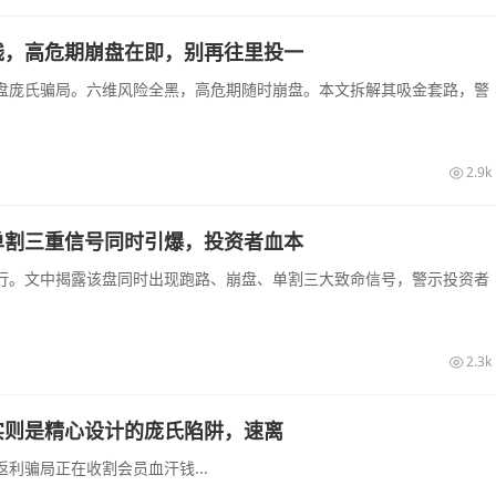
钱，高危期崩盘在即，别再往里投一
盘庞氏骗局。六维风险全黑，高危期随时崩盘。本文拆解其吸金套路，警
2.9k
单割三重信号同时引爆，投资者血本
行。文中揭露该盘同时出现跑路、崩盘、单割三大致命信号，警示投资者
2.3k
实则是精心设计的庞氏陷阱，速离
利骗局正在收割会员血汗钱...