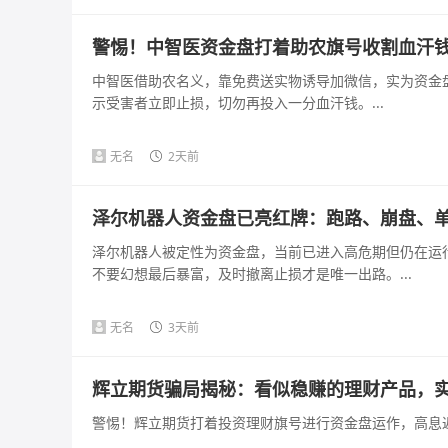
警惕！中智医资金盘打着助农旗号收割血汗
中智医借助农名义，靠免费送实物诱导加微信，实为资金
示受害者立即止损，切勿再投入一分血汗钱。...
无名
2天前
泽尔机器人资金盘已亮红牌：跑路、崩盘、
泽尔机器人被定性为资金盘，当前已进入高危期但仍在运
不要幻想最后暴富，及时撤离止损才是唯一出路。...
无名
3天前
辉立期货骗局揭秘：看似稳赚的理财产品，
警惕！辉立期货打着投资理财旗号进行资金盘运作，高息返