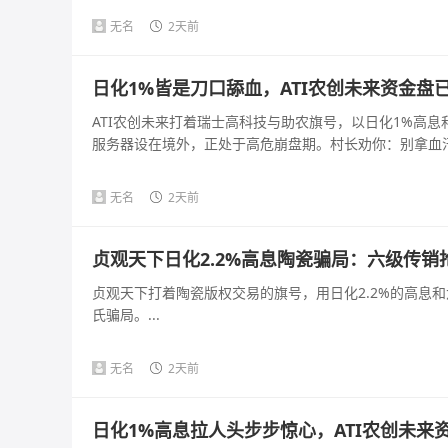
无名
2天前
日化1%皆是刀口舔血，ATI农创未来资金盘
ATI农创未来打着瑞士高科技与助农旗号，以日化1%高
服务器设在境外，正处于高危崩盘期。村长劝你：别拿血汗钱
无名
2天前
贞观天下日化2.2%高息陶瓷骗局：六级传
贞观天下打着陶瓷版权交易的旗号，用日化2.2%的高息
氏骗局。...
无名
2天前
日化1%高息拉人头步步惊心，ATI农创未来