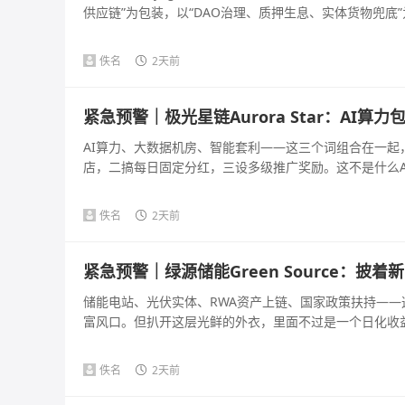
供应链”为包装，以“DAO治理、质押生息、实体货物兜底”为
佚名
2天前
紧急预警｜极光星链Aurora Star：AI
AI算力、大数据机房、智能套利——这三个词组合在一
店，二搞每日固定分红，三设多级推广奖励。这不是什么AI
佚名
2天前
紧急预警｜绿源储能Green Source：
储能电站、光伏实体、RWA资产上链、国家政策扶持—
富风口。但扒开这层光鲜的外衣，里面不过是一个日化收益几百
佚名
2天前