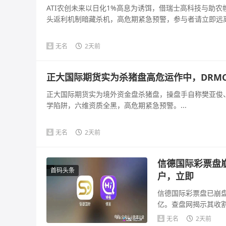
ATI农创未来以日化1%高息为诱饵，借瑞士高科技与助
头返利机制暗藏杀机，高危期紧急预警，参与者请立即远离。
无名
2天前
正大国际期货实为杀猪盘高危运作中，DRM
正大国际期货实为境外资金盘杀猪盘，操盘手自称樊亚俊、
学陷阱，六维资质全黑，高危期紧急预警。...
无名
2天前
信德国际彩票盘
首码头条
户，立即
信德国际彩票盘已崩盘
亿。查盘网揭示其收
可疑，法律风险...
无名
2天前