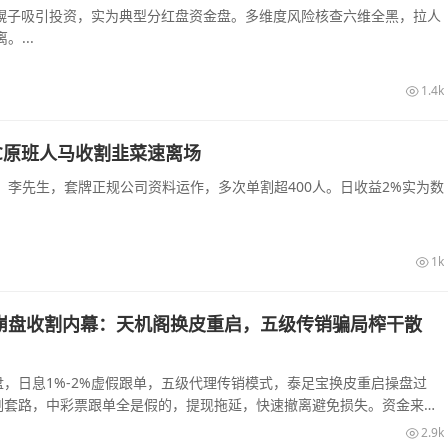
农幌子吸引投资，实为典型分红盘资金盘。多维度风险核查六维全黑，拉人
...
1.4k
C原班人马收割韭菜速离场
李先生，套牌正规公司资料运作，多次单割超400人。日收益2%实为数
1k
崩盘收割内幕：天机阁换皮重启，五级传销骗局榨干散
，日息1%-2%虚假跟单，五级代理传销模式，泰足宝换皮重启操盘过
割套路，中彩票跟单全是假的，提现拖延，快速撤离避免损失。资金来源
2.9k