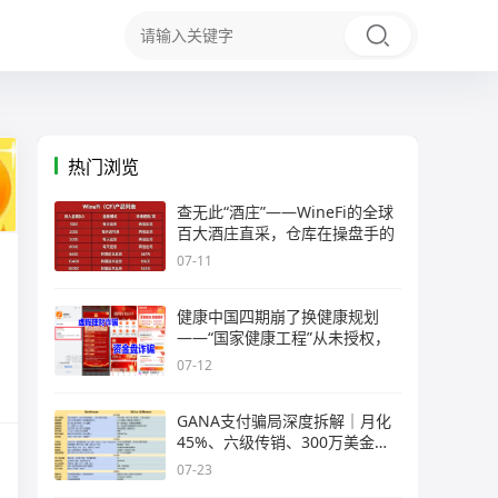
热门浏览
查无此“酒庄”——WineFi的全球
百大酒庄直采，仓库在操盘手的
07-11
健康中国四期崩了换健康规划
——“国家健康工程”从未授权，
07-12
GANA支付骗局深度拆解｜月化
45%、六级传销、300万美金窟
窿，拉菲
07-23