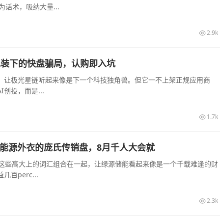
话术，吸纳大量...
2.9k
算力包装下的快盘骗局，认购即入坑
起，让极光星链听起来像是下一个科技独角兽。但它一不上架正规应用商
创投，而是...
1.7k
披着新能源外衣的庞氏传销盘，8月千人大会就
—这些高大上的词汇组合在一起，让绿源储能看起来像是一个千载难逢的财
perc...
2.3k