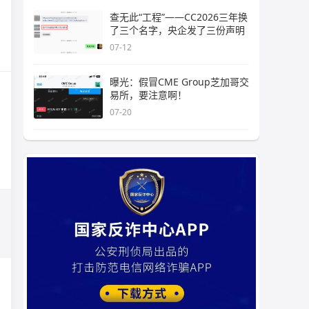
查无此“工程”——CC2026三年换
了三个名字，央企发了三份声明
07-12
曝光：假冒CME Group芝加哥交
易所，要注意啊！
07-20