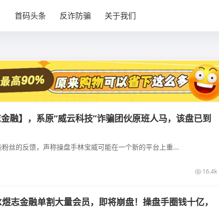
目
首码头条
反诈防骗
关于我们
志金融】，系原“威云科技”诈骗团伙原班人马，该盘已到
！
粉丝的反馈，声称操盘手林宝威可能在一个新的平台上重...
16.4k
KEX煜志金融单割大量会员，即将崩盘！操盘手圈钱十亿，