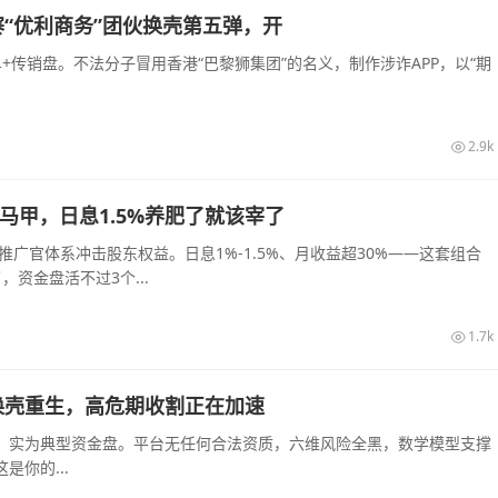
“优利商务”团伙换壳第五弹，开
传销盘。不法分子冒用香港“巴黎狮集团”的名义，制作涉诈APP，以“期
2.9k
的马甲，日息1.5%养肥了就该宰了
推广官体系冲击股东权益。日息1%-1.5%、月收益超30%——这套组合
资金盘活不过3个...
1.7k
换壳重生，高危期收割正在加速
，实为典型资金盘。平台无任何合法资质，六维风险全黑，数学模型支撑
你的...