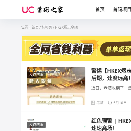
首页
首码项
位置：
首页
/
标签页
/ HKEX煜志金融
警惕【HKEX煜
反诈防骗
后期，速度远离
近日，老酒收到了一些
老酒
6月10日
红色预警 | H
反诈防骗
速速离场！