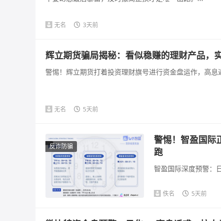
无名
3天前
辉立期货骗局揭秘：看似稳赚的理财产品，
警惕！辉立期货打着投资理财旗号进行资金盘运作，高息返
无名
5天前
警惕！智盈国际
反诈防骗
跑
智盈国际深度预警：日
佚名
5天前