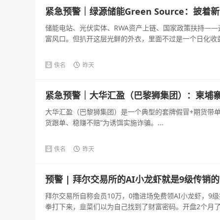
紧急预警｜绿源储能Green Source：
储能电站、光伏实体、RWA资产上链、国家政策扶持—
富风口。但扒开这层光鲜的外衣，里面不过是一个日化收益几百
佚名
昨天
紧急预警｜大华汇盈（巴黎狮集团）：柬埔寨
大华汇盈（巴黎狮集团）是一个典型的套牌假冒+期货带单+
货跟单、稳赚不赔”为诱饵实施诈骗。...
佚名
昨天
预警 | 拜尔交易所的AI小龙虾就是9级传销
拜尔交易所自称会员10万，0撸进场免费领AI小龙虾，9级
拳打下来，韭菜们以为自己找到了财富密码。开盘2个月了，