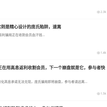
2.3k
实则是精心设计的庞氏陷阱，速离
利骗局正在收割会员血汗钱...
1.4k
正在用高息返利收割会员，下一个崩盘就是它，参与者快
化高息承诺无法兑现，庞氏骗局即将崩盘，参与者请远离...
1.5k