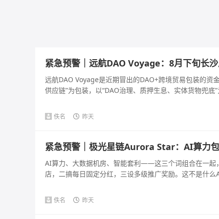
紧急预警｜远航DAO Voyage：8月下旬
远航DAO Voyage是近期冒出的DAO+跨境贸易包装
供应链”为包装，以“DAO治理、质押生息、实体货物兜底”为
佚名
昨天
紧急预警｜极光星链Aurora Star：AI
AI算力、大数据机房、智能套利——这三个词组合在一
店，二搞每日固定分红，三设多级推广奖励。这不是什么AI
佚名
昨天