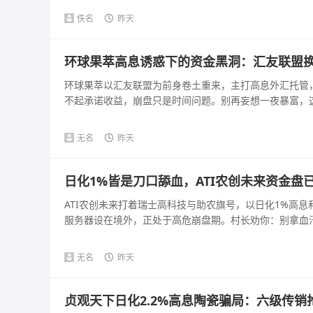
佚名
昨天
环球果萃高息诱惑下的资金黑洞：汇友联盟
环球果萃以汇友联盟为前身卷土重来，主打高息外汇托管
不起承诺收益，崩盘只是时间问题。别再妄想一夜暴富，这是
无名
昨天
日化1%皆是刀口舔血，ATI农创未来资金盘
ATI农创未来打着瑞士高科技与助农旗号，以日化1%高
服务器设在境外，正处于高危崩盘期。村长劝你：别拿血汗钱
无名
昨天
贞观天下日化2.2%高息陶瓷骗局：六级传