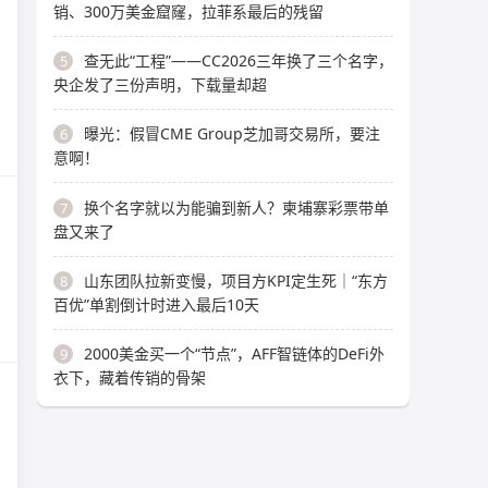
销、300万美金窟窿，拉菲系最后的残留
查无此“工程”——CC2026三年换了三个名字，
5
央企发了三份声明，下载量却超
曝光：假冒CME Group芝加哥交易所，要注
6
意啊！
换个名字就以为能骗到新人？柬埔寨彩票带单
7
盘又来了
山东团队拉新变慢，项目方KPI定生死｜“东方
8
百优”单割倒计时进入最后10天
2000美金买一个“节点”，AFF智链体的DeFi外
9
衣下，藏着传销的骨架