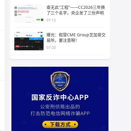
查无此“工程”——CC2026三年换
了三个名字，央企发了三份声明
07-12
曝光：假冒CME Group芝加哥交
易所，要注意啊！
07-20