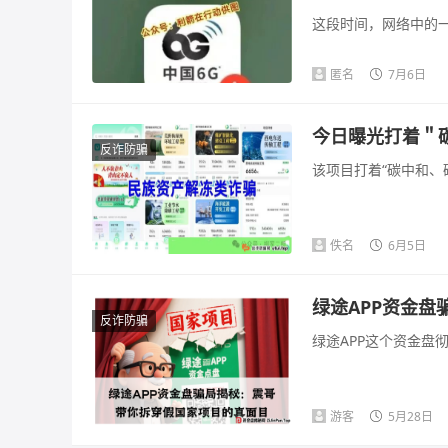
这段时间，网络中的一
匿名
7月6日
今日曝光打着＂
反诈防骗
该项目打着“碳中和、
佚名
6月5日
绿途APP资金
反诈防骗
绿途APP这个资金盘
游客
5月28日