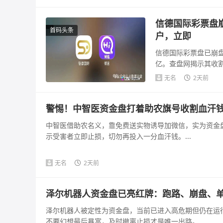
信德国际彩票盘
首码头条
户，立即
信德国际彩票盘已崩盘
亿。查盘网揭示其收
可疑，法律风险...
无名
2天前
警惕！中智医资金盘打着助农旗号收割血汗
中智医借助农名义，靠免费送实物诱导加微信，实为资金
示受害者立即止损，切勿再投入一分血汗钱。...
无名
2天前
泽尔机器人资金盘已亮红牌：跑路、崩盘、
泽尔机器人被定性为资金盘，当前已进入高危期但仍在运
不要幻想最后暴富，及时撤离止损才是唯一出路。...