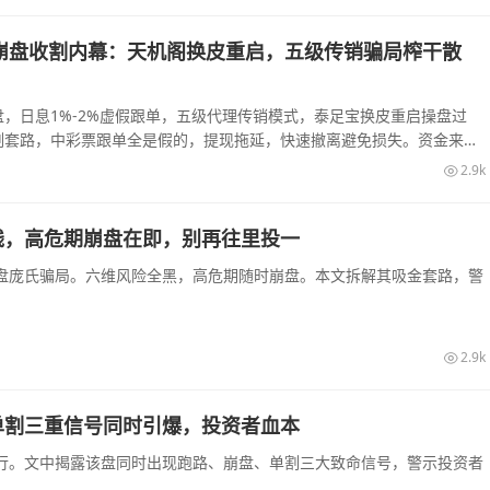
崩盘收割内幕：天机阁换皮重启，五级传销骗局榨干散
，日息1%-2%虚假跟单，五级代理传销模式，泰足宝换皮重启操盘过
割套路，中彩票跟单全是假的，提现拖延，快速撤离避免损失。资金来源
2.9k
钱，高危期崩盘在即，别再往里投一
盘庞氏骗局。六维风险全黑，高危期随时崩盘。本文拆解其吸金套路，警
2.9k
单割三重信号同时引爆，投资者血本
行。文中揭露该盘同时出现跑路、崩盘、单割三大致命信号，警示投资者