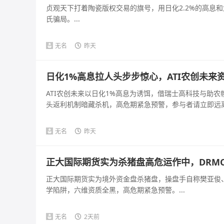
贞观天下打着陶瓷版权交易的旗号，用日化2.2%的高息
氏骗局。...
无名
昨天
日化1%高息拉人头步步惊心，ATI农创未来
ATI农创未来以日化1%高息为诱饵，借瑞士高科技与助
头返利机制暗藏杀机，高危期紧急预警，参与者请立即远离。
无名
昨天
正大国际期货实为杀猪盘高危运作中，DRM
正大国际期货实为境外资金盘杀猪盘，操盘手自称樊亚俊、
学陷阱，六维资质全黑，高危期紧急预警。...
无名
2天前