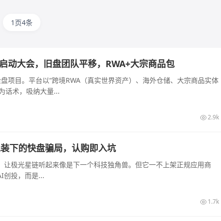
1页4条
长沙启动大会，旧盘团队平移，RWA+大宗商品包
的资金盘项目。平台以“跨境RWA（真实世界资产）、海外仓储、大宗商品实体
话术，吸纳大量...
2.9k
算力包装下的快盘骗局，认购即入坑
起，让极光星链听起来像是下一个科技独角兽。但它一不上架正规应用商
创投，而是...
1.7k