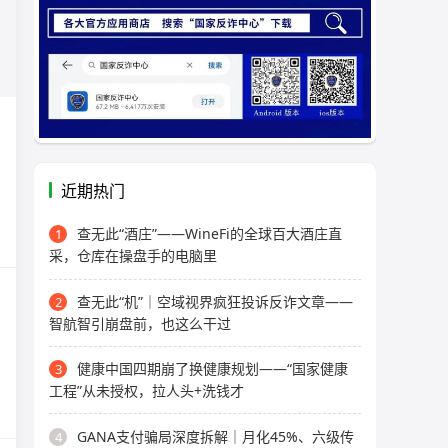
近期热门
查无此“酒庄”——WineFi的全球百大酒庄直
1
采，仓库在操盘手的电脑里
查无此“机”｜空域视界疯狂投诉反诈文章——
2
智航智引崩盘前，也这么干过
健康中国四期崩了换健康规划——“国家健康
3
工程”从未授权，拉人头+洗钱才
GANA支付骗局深度拆解｜月化45%、六级传
4