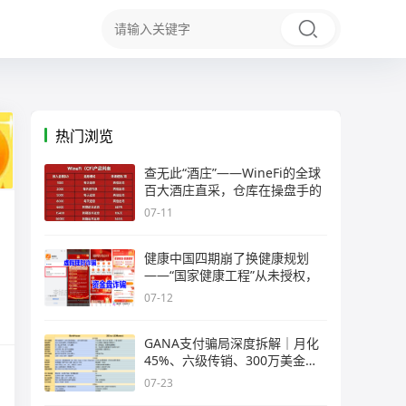
热门浏览
查无此“酒庄”——WineFi的全球
百大酒庄直采，仓库在操盘手的
07-11
健康中国四期崩了换健康规划
——“国家健康工程”从未授权，
07-12
GANA支付骗局深度拆解｜月化
45%、六级传销、300万美金窟
窿，拉菲
07-23