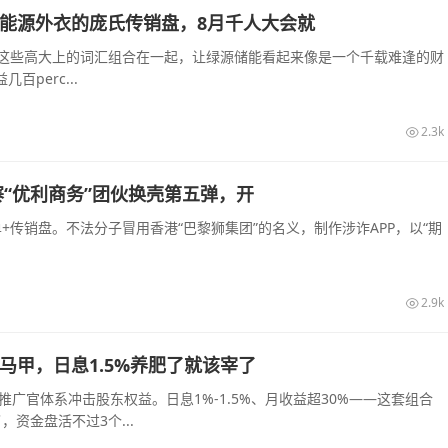
披着新能源外衣的庞氏传销盘，8月千人大会就
—这些高大上的词汇组合在一起，让绿源储能看起来像是一个千载难逢的财
perc...
2.3k
“优利商务”团伙换壳第五弹，开
传销盘。不法分子冒用香港“巴黎狮集团”的名义，制作涉诈APP，以“期
2.9k
的马甲，日息1.5%养肥了就该宰了
推广官体系冲击股东权益。日息1%-1.5%、月收益超30%——这套组合
资金盘活不过3个...