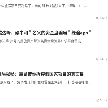
些虚假项目要跑路了，有的刚上线骗钱来了，请看：1、...
13.3k
碳达峰、碳中和＂名义的资金盘骗局＂绿途app＂
碳达峰”旗号的民族资产解冻类资金盘骗局！该平台冒充...
14.1k
盘骗局揭秘：震哥带你拆穿假国家项目的真面目
彻底玩脱了。震哥发现他们竟敢冒充国家部门，打着碳达峰旗...
16.8k