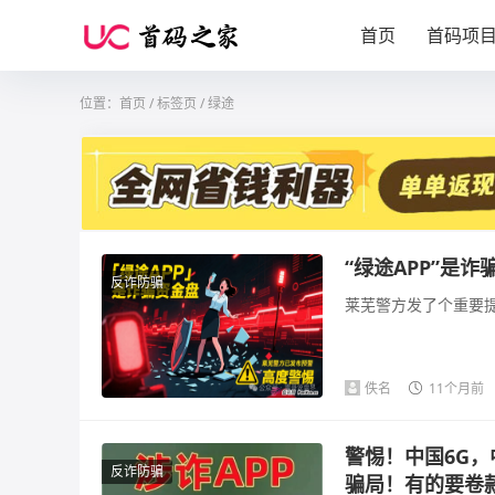
首页
首码项
位置：
首页
/
标签页
/ 绿途
“绿途APP”是
反诈防骗
莱芜警方发了个重要提
佚名
11个月前
警惕！中国6G，
反诈防骗
骗局！有的要卷