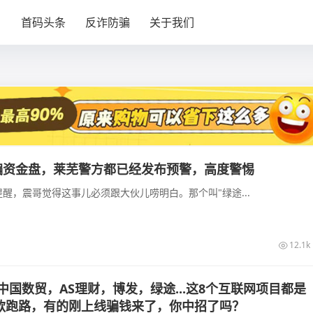
目
首码头条
反诈防骗
关于我们
诈骗资金盘，莱芜警方都已经发布预警，高度警惕
醒，震哥觉得这事儿必须跟大伙儿唠明白。那个叫"绿途...
12.1k
中国数贸，AS理财，博发，绿途...这8个互联网项目都是
款跑路，有的刚上线骗钱来了，你中招了吗？