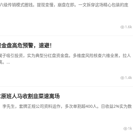
和六级传销模式圈钱。提现变慢，崩盘在即。一文拆穿这场精心包装的庞
1.6k
资金盘高危预警，速避！
农幌子吸引投资，实为典型分红盘资金盘。多维度风险核查六维全黑，拉人
...
1.4k
C原班人马收割韭菜速离场
李先生，套牌正规公司资料运作，多次单割超400人。日收益2%实为数
1k