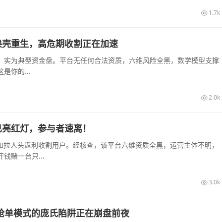
1.7k
换壳重生，高危期收割正在加速
，实为典型资金盘。平台无任何合法资质，六维风险全黑，数学模型支撑
你的...
2.0k
已亮红灯，参与者速离！
息和拉人头返利收割用户。经核查，该平台六维资质全黑，运营主体不明，
赌一台只...
3.0k
销抢单模式的庞氏陷阱正在崩盘前夜