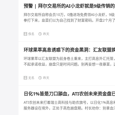
预警 | 拜尔交易所的AI小龙虾就是9级传销
拜尔交易所自称会员10万，0撸进场免费领AI小龙虾，9级
拳打下来，韭菜们以为自己找到了财富密码。开盘2个月了，
佚名
昨天
环球果萃高息诱惑下的资金黑洞：汇友联盟
环球果萃以汇友联盟为前身卷土重来，主打高息外汇托管
不起承诺收益，崩盘只是时间问题。别再妄想一夜暴富，这是
无名
昨天
日化1%皆是刀口舔血，ATI农创未来资金盘
ATI农创未来打着瑞士高科技与助农旗号，以日化1%高
服务器设在境外，正处于高危崩盘期。村长劝你：别拿血汗钱