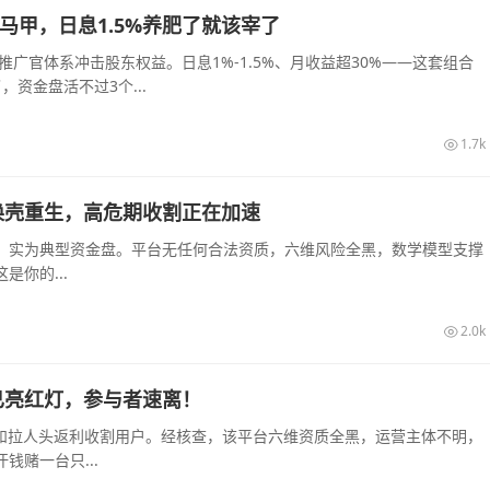
的马甲，日息1.5%养肥了就该宰了
推广官体系冲击股东权益。日息1%-1.5%、月收益超30%——这套组合
资金盘活不过3个...
1.7k
换壳重生，高危期收割正在加速
，实为典型资金盘。平台无任何合法资质，六维风险全黑，数学模型支撑
你的...
2.0k
已亮红灯，参与者速离！
息和拉人头返利收割用户。经核查，该平台六维资质全黑，运营主体不明，
赌一台只...