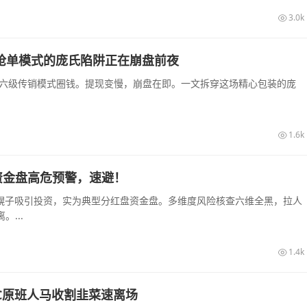
3.0k
销抢单模式的庞氏陷阱正在崩盘前夜
和六级传销模式圈钱。提现变慢，崩盘在即。一文拆穿这场精心包装的庞
1.6k
资金盘高危预警，速避！
农幌子吸引投资，实为典型分红盘资金盘。多维度风险核查六维全黑，拉人
...
1.4k
C原班人马收割韭菜速离场