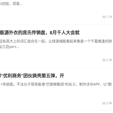
创投，而是...
1.7k
披着新能源外衣的庞氏传销盘，8月千人大会就
—这些高大上的词汇组合在一起，让绿源储能看起来像是一个千载难逢的财
perc...
2.3k
“优利商务”团伙换壳第五弹，开
传销盘。不法分子冒用香港“巴黎狮集团”的名义，制作涉诈APP，以“期
2.9k