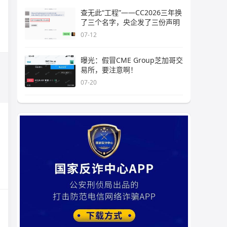
查无此“工程”——CC2026三年换
了三个名字，央企发了三份声明
07-12
曝光：假冒CME Group芝加哥交
易所，要注意啊！
07-20