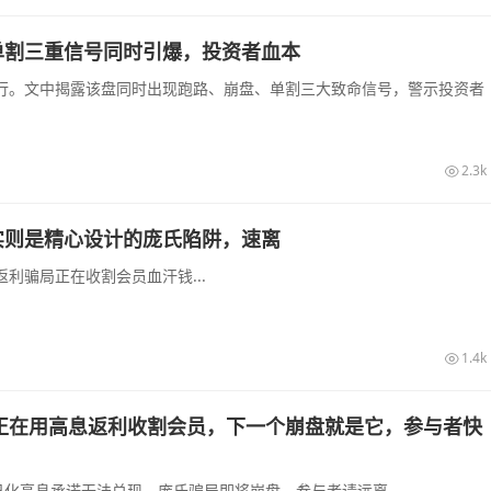
单割三重信号同时引爆，投资者血本
行。文中揭露该盘同时出现跑路、崩盘、单割三大致命信号，警示投资者
2.3k
实则是精心设计的庞氏陷阱，速离
利骗局正在收割会员血汗钱...
1.4k
正在用高息返利收割会员，下一个崩盘就是它，参与者快
化高息承诺无法兑现，庞氏骗局即将崩盘，参与者请远离...