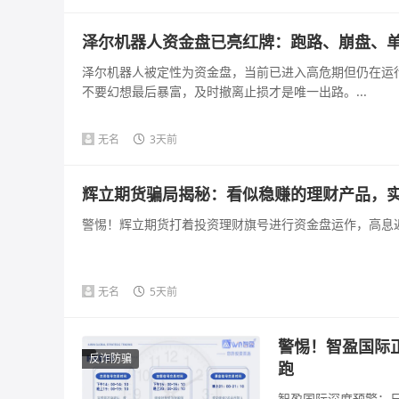
泽尔机器人资金盘已亮红牌：跑路、崩盘、
泽尔机器人被定性为资金盘，当前已进入高危期但仍在运
不要幻想最后暴富，及时撤离止损才是唯一出路。...
无名
3天前
辉立期货骗局揭秘：看似稳赚的理财产品，
警惕！辉立期货打着投资理财旗号进行资金盘运作，高息返
无名
5天前
警惕！智盈国际
反诈防骗
跑
智盈国际深度预警：日