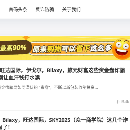
目
首码头条
反诈防骗
关于我们
l，旺达国际，伊戈尔，Bilaxy，麒元财富这些资金盘诈骗
，别让血汗钱打水漂
金盘骗局如同潜伏的 “毒瘤”，不断以新包装收割投资...
15.4k
Bilaxy，旺达国际，SKY2025（众一商学院）这几个诈
盘了！