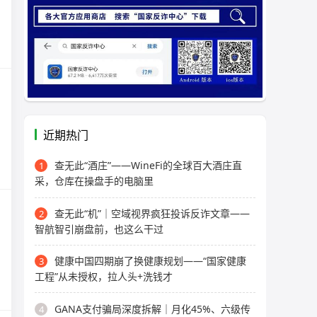
近期热门
查无此“酒庄”——WineFi的全球百大酒庄直
1
采，仓库在操盘手的电脑里
查无此“机”｜空域视界疯狂投诉反诈文章——
2
智航智引崩盘前，也这么干过
健康中国四期崩了换健康规划——“国家健康
3
工程”从未授权，拉人头+洗钱才
GANA支付骗局深度拆解｜月化45%、六级传
4