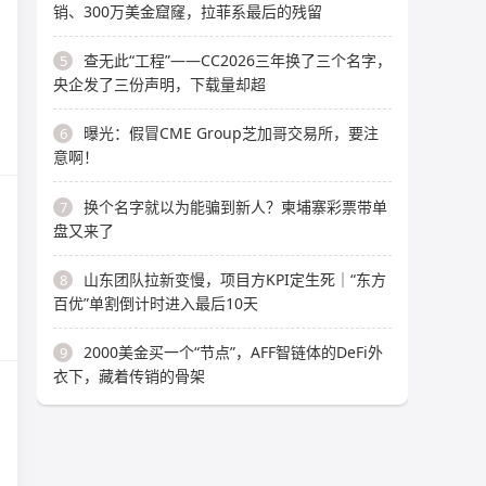
销、300万美金窟窿，拉菲系最后的残留
查无此“工程”——CC2026三年换了三个名字，
5
央企发了三份声明，下载量却超
曝光：假冒CME Group芝加哥交易所，要注
6
意啊！
换个名字就以为能骗到新人？柬埔寨彩票带单
7
盘又来了
山东团队拉新变慢，项目方KPI定生死｜“东方
8
百优”单割倒计时进入最后10天
2000美金买一个“节点”，AFF智链体的DeFi外
9
衣下，藏着传销的骨架