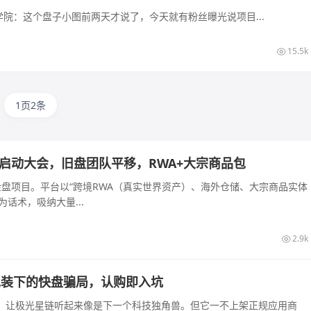
商学院：这个盘子小图前两天才说了，今天就有粉丝曝光说项目...
15.5k
1页2条
长沙启动大会，旧盘团队平移，RWA+大宗商品包
的资金盘项目。平台以“跨境RWA（真实世界资产）、海外仓储、大宗商品实体
话术，吸纳大量...
2.9k
算力包装下的快盘骗局，认购即入坑
起，让极光星链听起来像是下一个科技独角兽。但它一不上架正规应用商