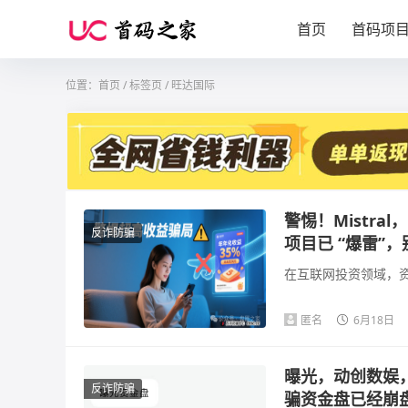
首页
首码项
位置：
首页
/
标签页
/ 旺达国际
警惕！Mistra
反诈防骗
项目已 “爆雷”
在互联网投资领域，资
匿名
6月18日
曝光，动创数娱，
反诈防骗
骗资金盘已经崩