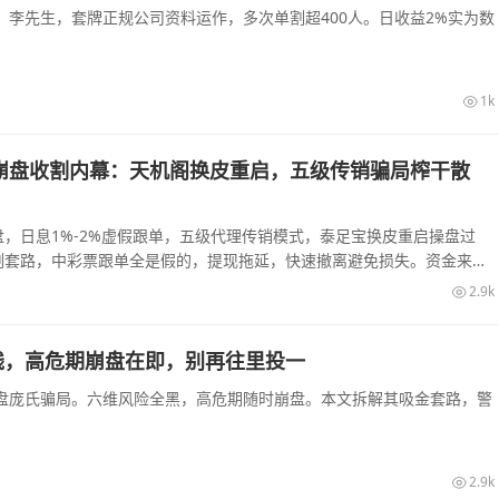
李先生，套牌正规公司资料运作，多次单割超400人。日收益2%实为数
1k
崩盘收割内幕：天机阁换皮重启，五级传销骗局榨干散
，日息1%-2%虚假跟单，五级代理传销模式，泰足宝换皮重启操盘过
割套路，中彩票跟单全是假的，提现拖延，快速撤离避免损失。资金来源
2.9k
钱，高危期崩盘在即，别再往里投一
盘庞氏骗局。六维风险全黑，高危期随时崩盘。本文拆解其吸金套路，警
2.9k