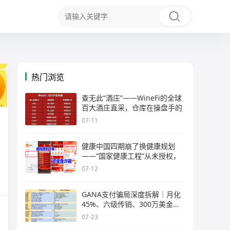
热门浏览
查无此“酒庄”——WineFi的全球
百大酒庄直采，仓库在操盘手的
07-11
健康中国四期崩了换健康规划
——“国家健康工程”从未授权，
07-12
GANA支付骗局深度拆解｜月化
45%、六级传销、300万美金窟
窿，拉菲
07-23