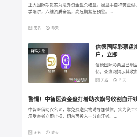
正大国际期货实为境外资金盘杀猪盘，操盘手自称樊亚俊、
学陷阱，六维资质全黑，高危期紧急预警。...
无名
昨天
信德国际彩票盘
首码头条
户，立即
信德国际彩票盘已崩盘
亿。查盘网揭示其收
可疑，法律风险...
无名
昨天
警惕！中智医资金盘打着助农旗号收割血汗
中智医借助农名义，靠免费送实物诱导加微信，实为资金
示受害者立即止损，切勿再投入一分血汗钱。...
无名
昨天