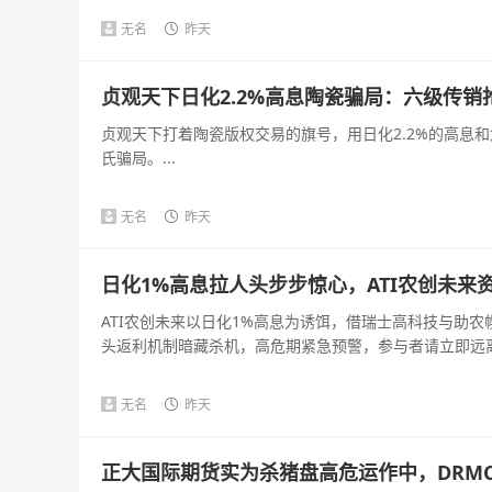
无名
昨天
贞观天下日化2.2%高息陶瓷骗局：六级传
贞观天下打着陶瓷版权交易的旗号，用日化2.2%的高息
氏骗局。...
无名
昨天
日化1%高息拉人头步步惊心，ATI农创未来
ATI农创未来以日化1%高息为诱饵，借瑞士高科技与助
头返利机制暗藏杀机，高危期紧急预警，参与者请立即远离。
无名
昨天
正大国际期货实为杀猪盘高危运作中，DRM