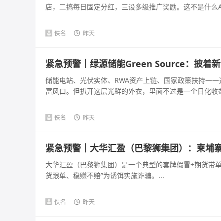
店，二搞每日固定分红，三设多级推广奖励。这不是什么AI
佚名
昨天
紧急预警｜绿源储能Green Source：
储能电站、光伏实体、RWA资产上链、国家政策扶持—
富风口。但扒开这层光鲜的外衣，里面不过是一个日化收益几百
佚名
昨天
紧急预警｜大华汇盈（巴黎狮集团）：柬埔寨
大华汇盈（巴黎狮集团）是一个典型的套牌假冒+期货带单+
货跟单、稳赚不赔”为诱饵实施诈骗。...
佚名
昨天