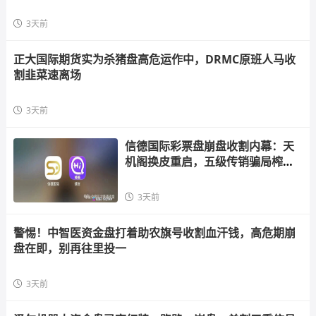
3天前
正大国际期货实为杀猪盘高危运作中，DRMC原班人马收
割韭菜速离场
3天前
信德国际彩票盘崩盘收割内幕：天
机阁换皮重启，五级传销骗局榨干
散户，立即
3天前
警惕！中智医资金盘打着助农旗号收割血汗钱，高危期崩
盘在即，别再往里投一
3天前