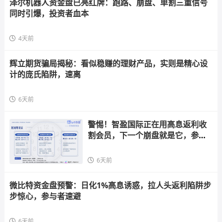
泽尔机器人资金盘已亮红牌：跑路、崩盘、单割三重信号
同时引爆，投资者血本
4天前
辉立期货骗局揭秘：看似稳赚的理财产品，实则是精心设
计的庞氏陷阱，速离
6天前
警惕！智盈国际正在用高息返利收
割会员，下一个崩盘就是它，参与
者快跑
6天前
微比特资金盘预警：日化1%高息诱惑，拉人头返利陷阱步
步惊心，参与者速避
6天前