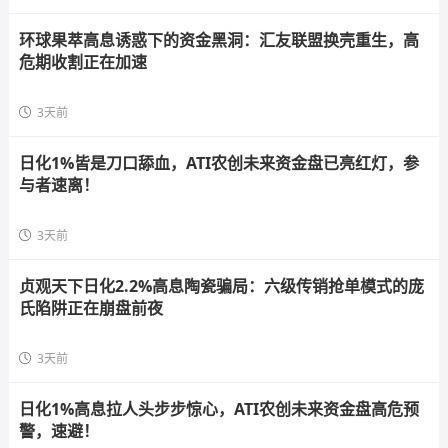
环球果萃高息诱惑下的资金黑洞：汇友联盟换壳重生，高
危期收割正在加速
3天前
日化1%皆是刀口舔血，ATI农创未来资金盘已亮红灯，参
与者速离！
3天前
贞观天下日化2.2%高息陶瓷骗局：六级传销抢单模式的庞
氏陷阱正在崩盘前夜
3天前
日化1%高息拉人头步步惊心，ATI农创未来资金盘高危预
警，速避！