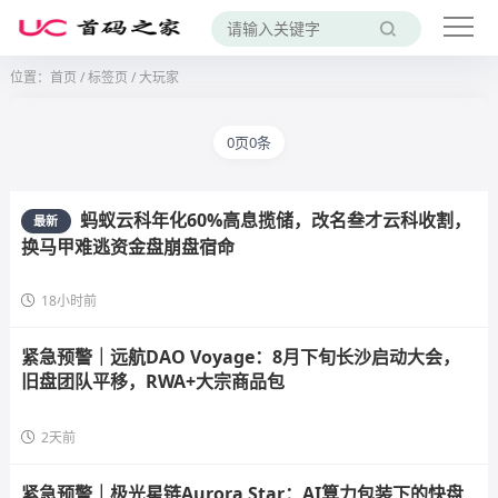
位置：
首页
/
标签页
/ 大玩家
0页0条
蚂蚁云科年化60%高息揽储，改名叁才云科收割，
最新
换马甲难逃资金盘崩盘宿命
18小时前
紧急预警｜远航DAO Voyage：8月下旬长沙启动大会，
旧盘团队平移，RWA+大宗商品包
2天前
紧急预警｜极光星链Aurora Star：AI算力包装下的快盘