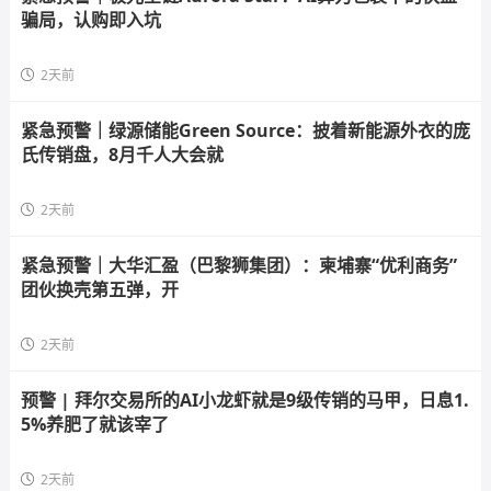
骗局，认购即入坑
2天前
紧急预警｜绿源储能Green Source：披着新能源外衣的庞
氏传销盘，8月千人大会就
2天前
紧急预警｜大华汇盈（巴黎狮集团）：柬埔寨“优利商务”
团伙换壳第五弹，开
2天前
预警 | 拜尔交易所的AI小龙虾就是9级传销的马甲，日息1.
5%养肥了就该宰了
2天前