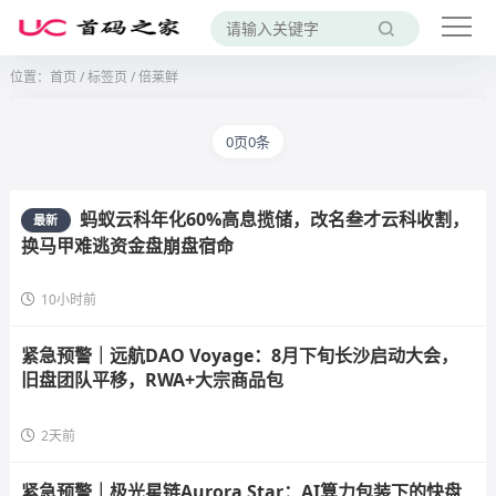
位置：
首页
/
标签页
/ 倍莱鲜
0页0条
蚂蚁云科年化60%高息揽储，改名叁才云科收割，
最新
换马甲难逃资金盘崩盘宿命
10小时前
紧急预警｜远航DAO Voyage：8月下旬长沙启动大会，
旧盘团队平移，RWA+大宗商品包
2天前
紧急预警｜极光星链Aurora Star：AI算力包装下的快盘