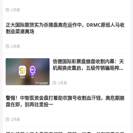
2天前
正大国际期货实为杀猪盘高危运作中，DRMC原班人马收
割韭菜速离场
2天前
信德国际彩票盘崩盘收割内幕：天
机阁换皮重启，五级传销骗局榨干
散户，立即
2天前
警惕！中智医资金盘打着助农旗号收割血汗钱，高危期崩
盘在即，别再往里投一
2天前