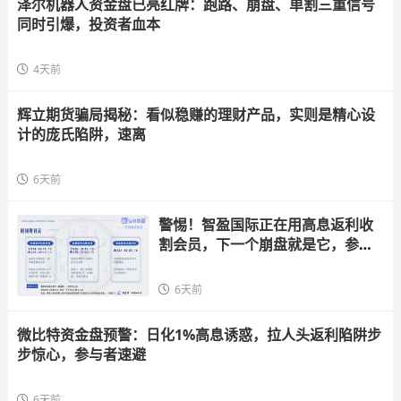
泽尔机器人资金盘已亮红牌：跑路、崩盘、单割三重信号
同时引爆，投资者血本
4天前
辉立期货骗局揭秘：看似稳赚的理财产品，实则是精心设
计的庞氏陷阱，速离
6天前
警惕！智盈国际正在用高息返利收
割会员，下一个崩盘就是它，参与
者快跑
6天前
微比特资金盘预警：日化1%高息诱惑，拉人头返利陷阱步
步惊心，参与者速避
6天前