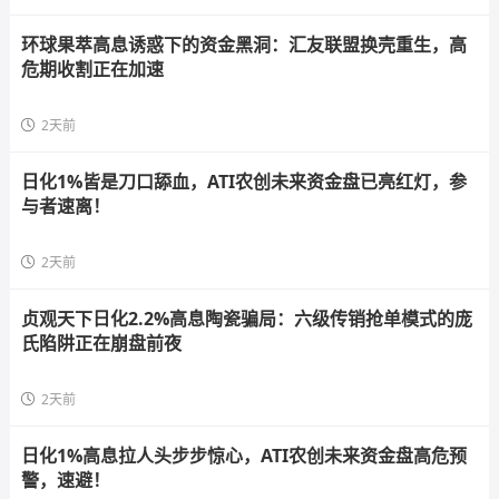
环球果萃高息诱惑下的资金黑洞：汇友联盟换壳重生，高
危期收割正在加速
2天前
日化1%皆是刀口舔血，ATI农创未来资金盘已亮红灯，参
与者速离！
2天前
贞观天下日化2.2%高息陶瓷骗局：六级传销抢单模式的庞
氏陷阱正在崩盘前夜
2天前
日化1%高息拉人头步步惊心，ATI农创未来资金盘高危预
警，速避！