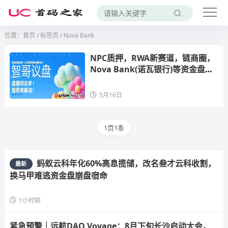
位置：
首页
/
标签页
/ Nova Bank
NPC质押，RWA新赛道，链商圈，
Nova Bank(诺瓦银行)等资金盘项
目，有你参与的吗？
5月16日
1页1条
蚂蚁云科年化60%高息揽储，改名叁才云科收割，
最新
换马甲难逃资金盘崩盘宿命
1小时前
紧急预警｜远航DAO Voyage：8月下旬长沙启动大会，