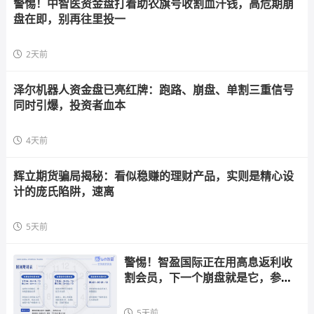
警惕！中智医资金盘打着助农旗号收割血汗钱，高危期崩
盘在即，别再往里投一
2天前
泽尔机器人资金盘已亮红牌：跑路、崩盘、单割三重信号
同时引爆，投资者血本
4天前
辉立期货骗局揭秘：看似稳赚的理财产品，实则是精心设
计的庞氏陷阱，速离
5天前
警惕！智盈国际正在用高息返利收
割会员，下一个崩盘就是它，参与
者快跑
5天前