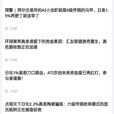
预警 | 拜尔交易所的AI小龙虾就是9级传销的马甲，日息1.
5%养肥了就该宰了
2天前
环球果萃高息诱惑下的资金黑洞：汇友联盟换壳重生，高
危期收割正在加速
2天前
日化1%皆是刀口舔血，ATI农创未来资金盘已亮红灯，参
与者速离！
2天前
贞观天下日化2.2%高息陶瓷骗局：六级传销抢单模式的庞
氏陷阱正在崩盘前夜