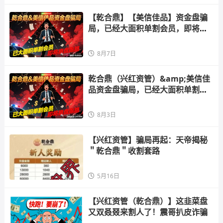
【乾合鼎】【美信佳品】资金盘骗
局，已经大面积单割会员，即将崩
盘跑路
8月7日
乾合鼎（兴红资管）&amp;美信佳
品资金盘骗局，已经大面积单割会
员，即将崩盘跑路
8月3日
【兴红资管】骗局再起：天帝揭秘
＂乾合鼎＂收割套路
5月16日
【兴红资管（乾合鼎）】这韭菜盘
又双叒叕来割人了！震哥扒皮诈骗 