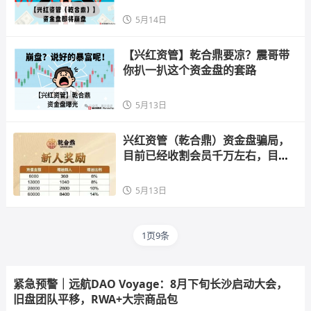
5月14日
【兴红资管】乾合鼎要凉？震哥带
你扒一扒这个资金盘的套路
5月13日
兴红资管（乾合鼎）资金盘骗局，
目前已经收割会员千万左右，目前
项目进人速度很慢 ，随时都有崩盘
跑路的风险
5月13日
1页9条
紧急预警｜远航DAO Voyage：8月下旬长沙启动大会，
旧盘团队平移，RWA+大宗商品包