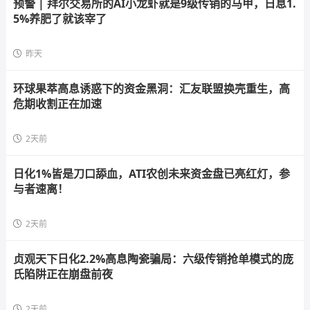
预警 | 拜尔交易所的AI小龙虾就是9级传销的马甲，日息1.
5%养肥了就该宰了
昨天
环球果萃高息诱惑下的资金黑洞：汇友联盟换壳重生，高
危期收割正在加速
2天前
日化1%皆是刀口舔血，ATI农创未来资金盘已亮红灯，参
与者速离！
2天前
贞观天下日化2.2%高息陶瓷骗局：六级传销抢单模式的庞
氏陷阱正在崩盘前夜
2天前