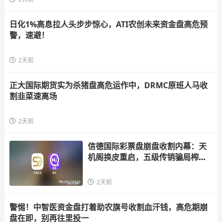
日化1%高息拉人头步步惊心，ATI农创未来资金盘高危预
警，速避！
2天前
正大国际期货实为杀猪盘高危运作中，DRMC原班人马收
割韭菜速离场
2天前
信德国际彩票盘崩盘收割内幕：天
机阁换皮重启，五级传销骗局榨干
散户，立即
2天前
警惕！中智医资金盘打着助农旗号收割血汗钱，高危期崩
盘在即，别再往里投一