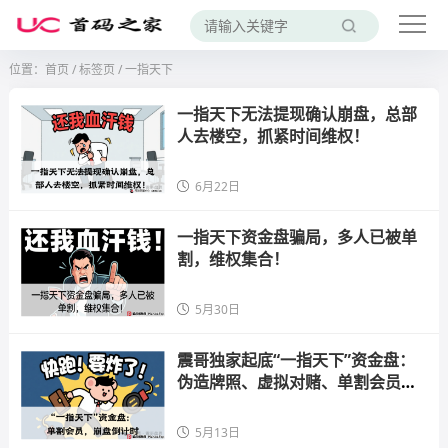
位置：
首页
/
标签页
/ 一指天下
一指天下无法提现确认崩盘，总部
人去楼空，抓紧时间维权！
6月22日
一指天下资金盘骗局，多人已被单
割，维权集合！
5月30日
震哥独家起底“一指天下”资金盘：
伪造牌照、虚拟对赌、单割会员，
崩盘倒计时！
5月13日