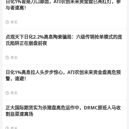
日化1%皆是刀口舔血，ATI农创未来资金盘已亮红灯，参
与者速离！
昨天
贞观天下日化2.2%高息陶瓷骗局：六级传销抢单模式的庞
氏陷阱正在崩盘前夜
昨天
日化1%高息拉人头步步惊心，ATI农创未来资金盘高危预
警，速避！
昨天
正大国际期货实为杀猪盘高危运作中，DRMC原班人马收
割韭菜速离场
昨天