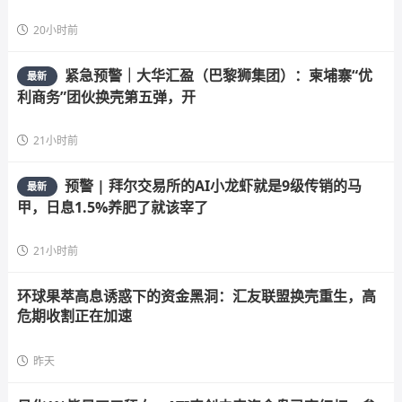
20小时前
紧急预警｜大华汇盈（巴黎狮集团）：柬埔寨“优
最新
利商务”团伙换壳第五弹，开
21小时前
预警 | 拜尔交易所的AI小龙虾就是9级传销的马
最新
甲，日息1.5%养肥了就该宰了
21小时前
环球果萃高息诱惑下的资金黑洞：汇友联盟换壳重生，高
危期收割正在加速
昨天