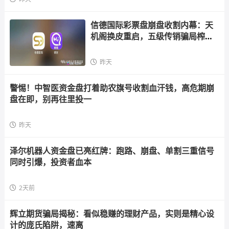
信德国际彩票盘崩盘收割内幕：天
机阁换皮重启，五级传销骗局榨干
散户，立即
昨天
警惕！中智医资金盘打着助农旗号收割血汗钱，高危期崩
盘在即，别再往里投一
昨天
泽尔机器人资金盘已亮红牌：跑路、崩盘、单割三重信号
同时引爆，投资者血本
2天前
辉立期货骗局揭秘：看似稳赚的理财产品，实则是精心设
计的庞氏陷阱，速离