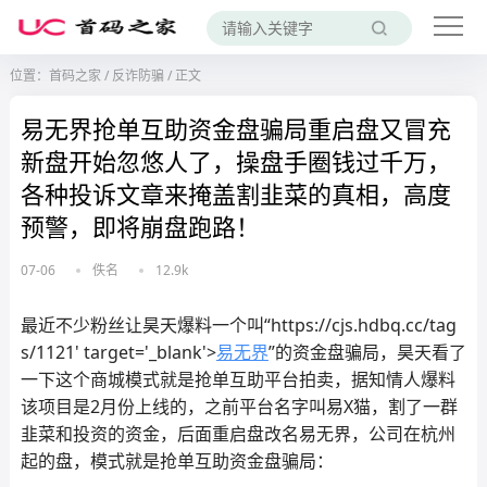
位置：
首码之家
/
反诈防骗
/
正文
易无界抢单互助资金盘骗局重启盘又冒充
新盘开始忽悠人了，操盘手圈钱过千万，
各种投诉文章来掩盖割韭菜的真相，高度
预警，即将崩盘跑路！
07-06
佚名
12.9k
最近不少粉丝让昊天爆料一个叫“https://cjs.hdbq.cc/tag
s/1121' target='_blank'>
易无界
”的资金盘骗局，昊天看了
一下这个商城模式就是抢单互助平台拍卖，据知情人爆料
该项目是2月份上线的，之前平台名字叫易X猫，割了一群
韭菜和投资的资金，后面重启盘改名易无界，公司在杭州
起的盘，模式就是抢单互助资金盘骗局：