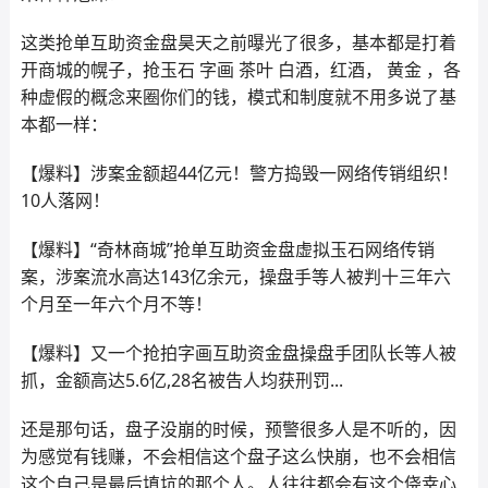
这类抢单互助资金盘昊天之前曝光了很多，基本都是打着
开商城的幌子，抢玉石 字画 茶叶 白酒，红酒， 黄金 ，各
种虚假的概念来圈你们的钱，模式和制度就不用多说了基
本都一样：
【爆料】涉案金额超44亿元！警方捣毁一网络传销组织！
10人落网！
【爆料】“奇林商城”抢单互助资金盘虚拟玉石网络传销
案，涉案流水高达143亿余元，操盘手等人被判十三年六
个月至一年六个月不等！
【爆料】又一个抢拍字画互助资金盘操盘手团队长等人被
抓，金额高达5.6亿,28名被告人均获刑罚...
还是那句话，盘子没崩的时候，预警很多人是不听的，因
为感觉有钱赚，不会相信这个盘子这么快崩，也不会相信
这个自己是最后填坑的那个人。人往往都会有这个侥幸心