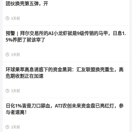
团伙换壳第五弹，开
3天前
预警 | 拜尔交易所的AI小龙虾就是9级传销的马甲，日息1.
5%养肥了就该宰了
3天前
环球果萃高息诱惑下的资金黑洞：汇友联盟换壳重生，高
危期收割正在加速
3天前
日化1%皆是刀口舔血，ATI农创未来资金盘已亮红灯，参
与者速离！
3天前