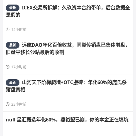
ICEX交易所拆解：久玖资本合约带单，后台数据全
最新
是假的
14小时前
远航DAO年化百倍收益，同类传销盘已集体崩盘，
最新
旧盘平移长沙站最后的收割
17小时前
山河天下阶梯爬墙+OTC搬砖：年化60%的庞氏杀
最新
猪盘真相
23小时前
null 星汇甄选年化60%，鼎裕盟已崩，你的本金正在填坑