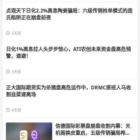
贞观天下日化2.2%高息陶瓷骗局：六级传销抢单模式的庞
氏陷阱正在崩盘前夜
3天前
日化1%高息拉人头步步惊心，ATI农创未来资金盘高危预
警，速避！
3天前
正大国际期货实为杀猪盘高危运作中，DRMC原班人马收
割韭菜速离场
4天前
信德国际彩票盘崩盘收割内幕：天
机阁换皮重启，五级传销骗局榨干
散户，立即