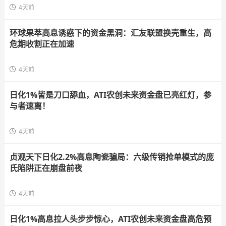
4天前
环球果萃高息诱惑下的资金黑洞：汇友联盟换壳重生，高
危期收割正在加速
4天前
日化1%皆是刀口舔血，ATI农创未来资金盘已亮红灯，参
与者速离！
4天前
贞观天下日化2.2%高息陶瓷骗局：六级传销抢单模式的庞
氏陷阱正在崩盘前夜
4天前
日化1%高息拉人头步步惊心，ATI农创未来资金盘高危预