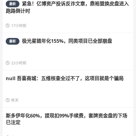
紧急！亿博资产投诉反诈文章，鼎裕盟换皮盘进入
最新
跑路倒计时
17小时前
极光星链年化155%，同类项目已全部崩盘
最新
22小时前
null 吾喜商城：五维核查全过不了，这项目就是个骗局
昨天
斯多伊年化60%，提现扣99%手续费，套牌资金盘的下场
已注定