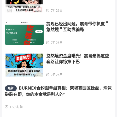
7月26日
提现已经出问题，震哥带你扒皮＂
悠然境＂互助盘骗局
7月26日
悠然境资金盘曝光！震哥亲揭这些
套路让你惊掉下巴
7月26日
BURNEX合约跟单盘真相：柬埔寨园区操盘，泡沫
最新
破裂在即，你的本金就是别人的“
13小时前