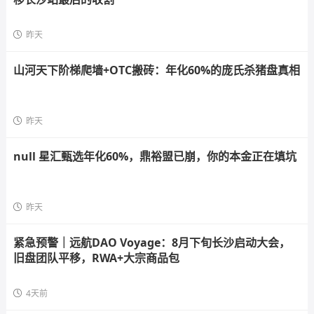
昨天
山河天下阶梯爬墙+OTC搬砖：年化60%的庞氏杀猪盘真相
昨天
null 星汇甄选年化60%，鼎裕盟已崩，你的本金正在填坑
昨天
紧急预警｜远航DAO Voyage：8月下旬长沙启动大会，
旧盘团队平移，RWA+大宗商品包
4天前