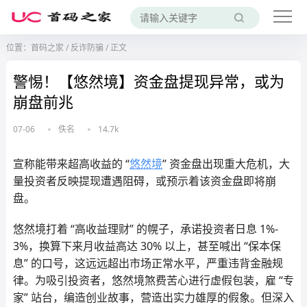
位置：
首码之家
/
反诈防骗
/
正文
警惕！【悠然境】资金盘提现异常，或为
崩盘前兆
07-06
佚名
14.7k
宣称能带来超高收益的 “
悠然境
” 资金盘出现重大危机，大
量投资者反映提现遭遇阻碍，或预示着该资金盘即将崩
盘。
悠然境打着 “高收益理财” 的幌子，承诺投资者日息 1%-
3%，换算下来月收益高达 30% 以上，甚至喊出 “保本保
息” 的口号，这远远超出市场正常水平，严重违背金融规
律。为吸引投资者，悠然境煞费苦心进行虚假包装，雇 “专
家” 站台，编造创业故事，营造出实力雄厚的假象。但深入