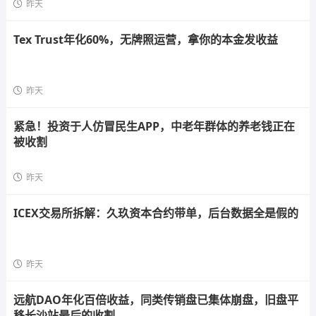
昨天
Tex Trust年化60%，无牌照运营，拿你的本金发收益
昨天
紧急！投资于人仿冒民生APP，中老年群体的养老钱正在
被收割
昨天
ICEX交易所拆解：久玖资本合约带单，后台数据全是假的
昨天
远航DAO年化百倍收益，同类传销盘已集体崩盘，旧盘平
移长沙站最后的收割