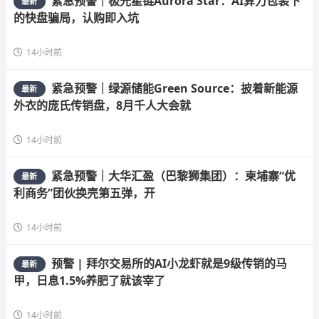
紧急预警｜极光星链Aurora Star：AI算力包装下
最新
的快盘骗局，认购即入坑
14小时前
紧急预警｜绿源储能Green Source：披着新能源
最新
外衣的庞氏传销盘，8月千人大会就
14小时前
紧急预警｜大华汇盈（巴黎狮集团）：柬埔寨“优
最新
利商务”团伙换壳第五弹，开
14小时前
预警 | 拜尔交易所的AI小龙虾就是9级传销的马
最新
甲，日息1.5%养肥了就该宰了
14小时前