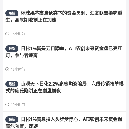
环球果萃高息诱惑下的资金黑洞：汇友联盟换壳重
最新
生，高危期收割正在加速
18小时前
日化1%皆是刀口舔血，ATI农创未来资金盘已亮红
最新
灯，参与者速离！
18小时前
贞观天下日化2.2%高息陶瓷骗局：六级传销抢单模
最新
式的庞氏陷阱正在崩盘前夜
19小时前
日化1%高息拉人头步步惊心，ATI农创未来资金盘
最新
高危预警，速避！