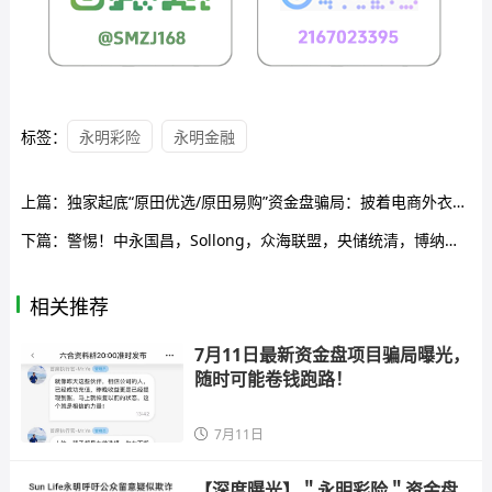
标签：
永明彩险
永明金融
上篇：
独家起底“原田优选/原田易购”资金盘骗局：披着电商外衣的庞氏收割机
下篇：
警惕！中永国昌，Sollong，众海联盟，央储统清，博纳商城，Polygon6D，蜂巢网络STO这20个平台都是资金盘传销虚拟币骗局，有些即将出事！
相关推荐
7月11日最新资金盘项目骗局曝光，
随时可能卷钱跑路！
7月11日
【深度曝光】＂永明彩险＂资金盘