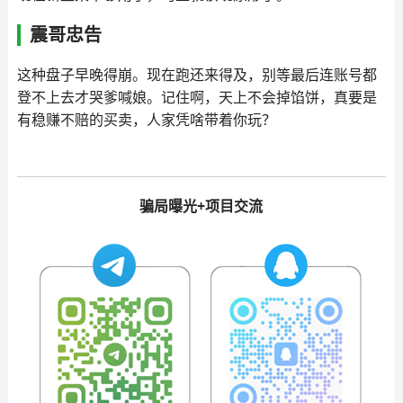
震哥忠告
这种盘子早晚得崩。现在跑还来得及，别等最后连账号都
登不上去才哭爹喊娘。记住啊，天上不会掉馅饼，真要是
有稳赚不赔的买卖，人家凭啥带着你玩？
骗局曝光+项目交流