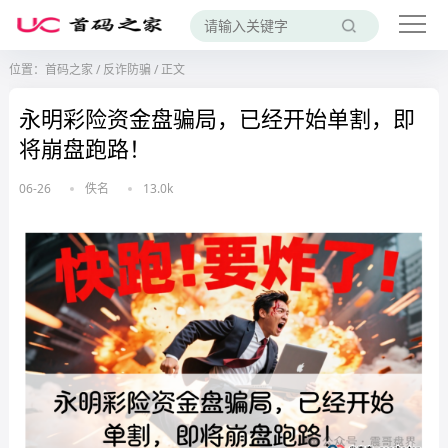
位置：
首码之家
/
反诈防骗
/
正文
永明彩险资金盘骗局，已经开始单割，即
将崩盘跑路！
06-26
佚名
13.0k