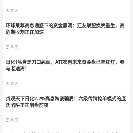
昨天
环球果萃高息诱惑下的资金黑洞：汇友联盟换壳重生，高
危期收割正在加速
昨天
日化1%皆是刀口舔血，ATI农创未来资金盘已亮红灯，参
与者速离！
昨天
贞观天下日化2.2%高息陶瓷骗局：六级传销抢单模式的庞
氏陷阱正在崩盘前夜
昨天