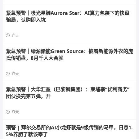
紧急预警｜极光星链Aurora Star：AI算力包装下的快盘
骗局，认购即入坑
昨天
紧急预警｜绿源储能Green Source：披着新能源外衣的庞
氏传销盘，8月千人大会就
昨天
紧急预警｜大华汇盈（巴黎狮集团）：柬埔寨“优利商务”
团伙换壳第五弹，开
昨天
预警 | 拜尔交易所的AI小龙虾就是9级传销的马甲，日息1.
5%养肥了就该宰了