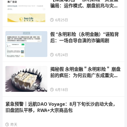
骗局：运作模式、崩盘前兆与灾难
性
6月25日
假 “永明彩险（永明金融）”诬陷背
后：一场自导自演的诈骗闹剧
6月24日
揭秘假 永明金融＂永明彩险＂ 崩盘
前的疯狂：为何云南广东成重灾
区？
6月18日
紧急预警｜远航DAO Voyage：8月下旬长沙启动大会，
旧盘团队平移，RWA+大宗商品包
昨天