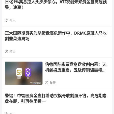
日化1%高息拉人头步步惊心，ATI农创未来资金盘高危预
警，速避！
昨天
正大国际期货实为杀猪盘高危运作中，DRMC原班人马收
割韭菜速离场
昨天
信德国际彩票盘崩盘收割内幕：天
机阁换皮重启，五级传销骗局榨干
散户，立即
昨天
警惕！中智医资金盘打着助农旗号收割血汗钱，高危期崩
盘在即，别再往里投一