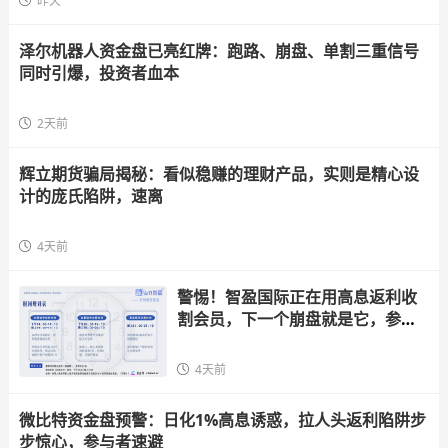
昨天
泽尔机器人资金盘已亮红牌：跑路、崩盘、单割三重信号
同时引爆，投资者血本
2天前
辉立期货骗局揭秘：看似稳赚的理财产品，实则是精心设
计的庞氏陷阱，速离
4天前
警惕！智盈国际正在用高息返利收
割会员，下一个崩盘就是它，参与
者快跑
4天前
微比特资金盘预警：日化1%高息诱惑，拉人头返利陷阱步
步惊心，参与者速避