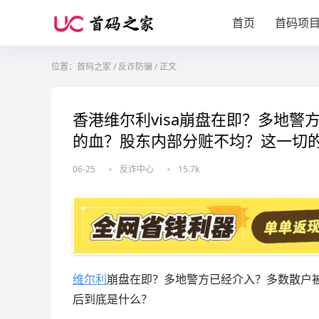
首页
首码项
位置：
首码之家
/
反诈防骗
/
正文
香港维尔利visa崩盘在即？多地
的血？股东内部分赃不均？这一切
06-25
反诈中心
15.7k
维尔利
崩盘在即？多地警方已经介入？多数散户
后到底是什么？