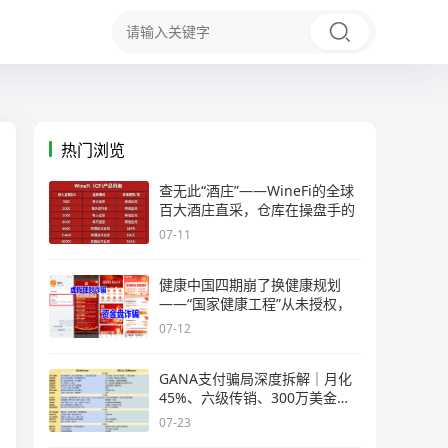
热门浏览
查无此“酒庄”——WineFi的全球
百大酒庄直采，仓库在操盘手的
07-11
健康中国四期崩了换健康规划
——“国家健康工程”从未授权，
07-12
GANA支付骗局深度拆解｜月化
45%、六级传销、300万美金窟
窿，拉菲
07-23