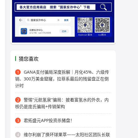
猜您喜欢
GANA支付骗局深度拆解｜月化45%、六级传
1
销、300万美金窟窿，拉菲系最后的残留盘正在倒
计时
警惕“元航氢泉”骗局：披着富氢水的外衣，内
2
核仍是庞氏骗局+传销架构
君拓盛元APP投资杀猪盘！
3
维尔利崩了换环球果萃——太阳社区团队长联
4