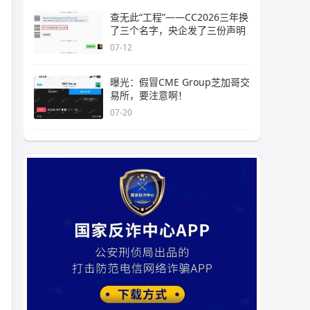
查无此“工程”——CC2026三年换
了三个名字，央企发了三份声明
07-12
曝光：假冒CME Group芝加哥交
易所，要注意啊！
07-20