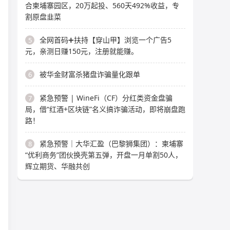
合柬埔寨园区，20万起投、560天492%收益，专
割原盘韭菜
全网首码➕扶持【穿山甲】浏览一个广告5
5
元，亲测日赚150元，注册就能赚。
被华金财富杀猪盘诈骗量化跟单
6
紧急预警 | WineFi（CF）分红类资金盘骗
7
局，借“红酒+区块链”名义搞诈骗活动，即将崩盘跑
路！
紧急预警｜大华汇盈（巴黎狮集团）：柬埔寨
8
“优利商务”团伙换壳第五弹，开盘一月单割50人，
辉立期货、华融共创