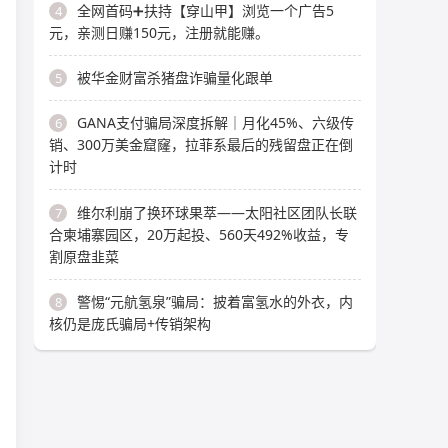
全网首码➕扶持【穿山甲】浏览一个广告5
4
元，亲测日赚150元，注册就能赚。
被华金财富杀猪盘诈骗量化跟单
5
GANA支付骗局深度拆解｜月化45%、六级传
6
销、300万美金窟窿，拉菲系最后的残留盘正在倒
计时
维尔利崩了换环球果萃——太阳社区团队长联
7
合柬埔寨园区，20万起投、560天492%收益，专
割原盘韭菜
警惕“元航氢泉”骗局：披着富氢水的外衣，内
8
核仍是庞氏骗局+传销架构