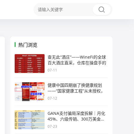
热门浏览
查无此“酒庄”——WineFi的全球
百大酒庄直采，仓库在操盘手的
07-11
健康中国四期崩了换健康规划
——“国家健康工程”从未授权，
07-12
GANA支付骗局深度拆解｜月化
45%、六级传销、300万美金窟
窿，拉菲
07-23