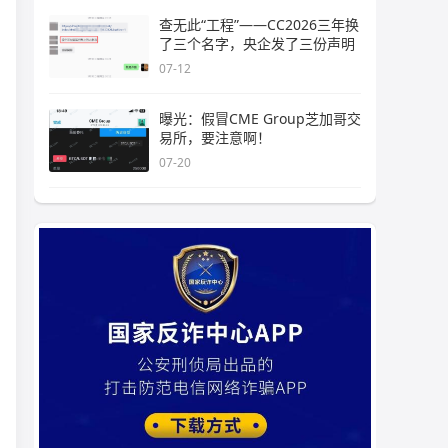
查无此“工程”——CC2026三年换
了三个名字，央企发了三份声明
07-12
曝光：假冒CME Group芝加哥交
易所，要注意啊！
07-20