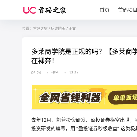
首页
首码项
位置：
首码之家
/
反诈防骗
/
正文
多莱商学院是正规的吗？【多莱商
在裸奔！
06-24
佚名
13.5k
去年12月，凯普投资研发、盈投证券横空出世，
投资研发的旗号，用 “盈投证券秒级收益” 这类