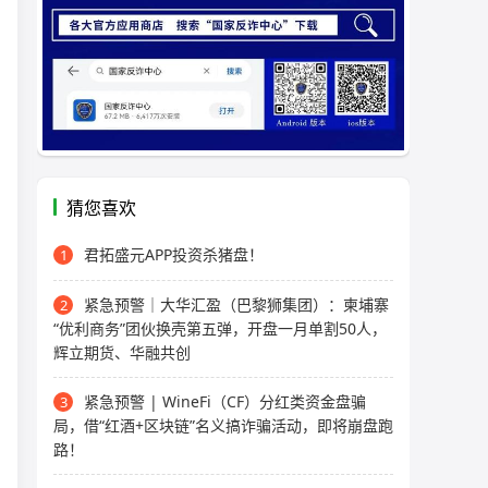
猜您喜欢
君拓盛元APP投资杀猪盘！
1
紧急预警｜大华汇盈（巴黎狮集团）：柬埔寨
2
“优利商务”团伙换壳第五弹，开盘一月单割50人，
辉立期货、华融共创
紧急预警 | WineFi（CF）分红类资金盘骗
3
局，借“红酒+区块链”名义搞诈骗活动，即将崩盘跑
路！