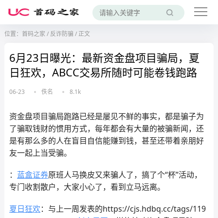
位置：
首码之家
/
反诈防骗
/
正文
6月23日曝光：最新资金盘项目骗局，夏
日狂欢，ABCC交易所随时可能卷钱跑路
06-23
佚名
8.1k
资金盘项目骗局跑路已经是屡见不鲜的事实，都是骗子为
了骗取钱财的惯用方式，每年都会有大量的被骗新闻，还
是有那么多的人在盲目自信能赚到钱，甚至还带着亲朋好
友一起上当受骗。
：
蓝盒证券
原班人马换皮又来骗人了，搞了个“杯”活动，
专门收割散户，大家小心了，看到立马远离。
夏日狂欢
：与上一周发表的https://cjs.hdbq.cc/tags/119