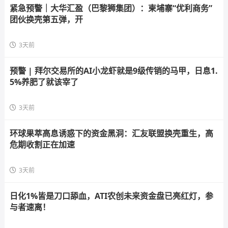
紧急预警｜大华汇盈（巴黎狮集团）：柬埔寨“优利商务”
团伙换壳第五弹，开
3天前
预警 | 拜尔交易所的AI小龙虾就是9级传销的马甲，日息1.
5%养肥了就该宰了
3天前
环球果萃高息诱惑下的资金黑洞：汇友联盟换壳重生，高
危期收割正在加速
3天前
日化1%皆是刀口舔血，ATI农创未来资金盘已亮红灯，参
与者速离！