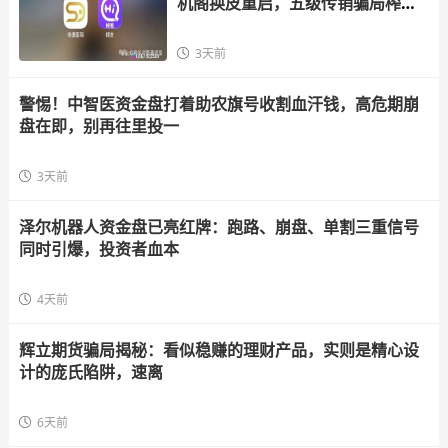
机阁换皮重启，五级传销骗局榨干
散户，立即
3天前
警惕！中智医资金盘打着助农旗号收割血汗钱，高危期崩
盘在即，别再往里投一
3天前
泽尔机器人资金盘已亮红牌：跑路、崩盘、单割三重信号
同时引爆，投资者血本
4天前
辉立期货骗局揭秘：看似稳赚的理财产品，实则是精心设
计的庞氏陷阱，速离
6天前