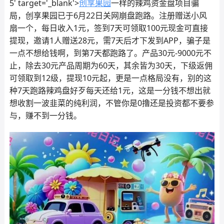
5' target='_blank'>
创享果园
一样的辣鸡资金盘项目骗
局，创享果园已于6月22日关网崩盘跑路。注册赠送小风
扇一个，每日收入1元，签到7天可领取100元现金可直接
提现，邀请1人赠送28元，需7天后才下发到APP，骗子是
一点不想给钱啊，到第7天都跑路了。产品30元-9000元不
止，除去30元产品周期为60天，其余皆为30天，下级返佣
可领取到12级，提现10元起，更是一点格局没有，别的这
种7天跑路辣鸡盘好歹每天还给1元，这是一分钱不想出就
想收割一波韭菜的纯利润，不管你是0撸还是投资都不要参
与，赚不到一分钱。