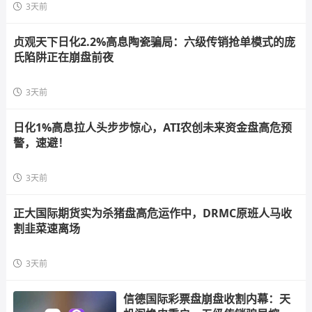
3天前
贞观天下日化2.2%高息陶瓷骗局：六级传销抢单模式的庞
氏陷阱正在崩盘前夜
3天前
日化1%高息拉人头步步惊心，ATI农创未来资金盘高危预
警，速避！
3天前
正大国际期货实为杀猪盘高危运作中，DRMC原班人马收
割韭菜速离场
3天前
信德国际彩票盘崩盘收割内幕：天