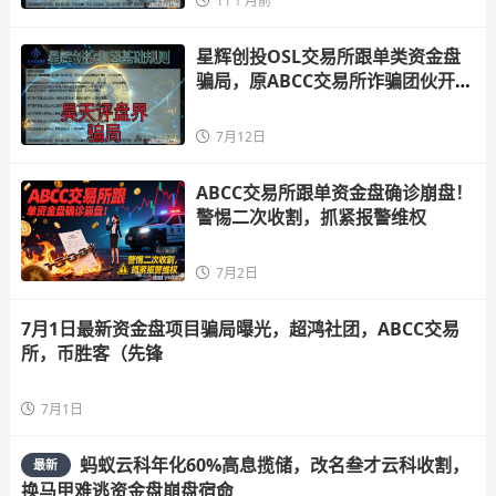
11个月前
星辉创投OSL交易所跟单类资金盘
骗局，原ABCC交易所诈骗团伙开的
一轮圈
7月12日
ABCC交易所跟单资金盘确诊崩盘！
警惕二次收割，抓紧报警维权
7月2日
7月1日最新资金盘项目骗局曝光，超鸿社团，ABCC交易
所，币胜客（先锋
7月1日
蚂蚁云科年化60%高息揽储，改名叁才云科收割，
最新
换马甲难逃资金盘崩盘宿命