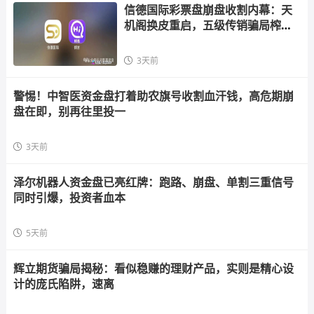
信德国际彩票盘崩盘收割内幕：天
机阁换皮重启，五级传销骗局榨干
散户，立即
3天前
警惕！中智医资金盘打着助农旗号收割血汗钱，高危期崩
盘在即，别再往里投一
3天前
泽尔机器人资金盘已亮红牌：跑路、崩盘、单割三重信号
同时引爆，投资者血本
5天前
辉立期货骗局揭秘：看似稳赚的理财产品，实则是精心设
计的庞氏陷阱，速离