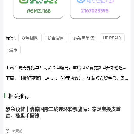
标签：
众星团队
联合智算
多莱商学院
HF REALX
藏币
上篇：
易无界抢单互助资金盘骗局，重启盘又冒充新盘开始忽悠人了，操盘手圈钱过千万，高度预警，即将崩盘跑路！
下篇：
【拆解预警】 LAFITE（拉菲协议），诈骗短命资金盘，即将崩盘！
相关推荐
紧急预警｜信德国际三线连环彩票骗局：泰足宝换皮重
启，操盘手圈钱
16天前