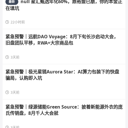
null 星汇甄选年化60%，鼎裕盟已崩，你的本金正
最新
在填坑
22小时前
紧急预警｜远航DAO Voyage：8月下旬长沙启动大会，
旧盘团队平移，RWA+大宗商品包
3天前
紧急预警｜极光星链Aurora Star：AI算力包装下的快盘
骗局，认购即入坑
3天前
紧急预警｜绿源储能Green Source：披着新能源外衣的庞
氏传销盘，8月千人大会就
3天前