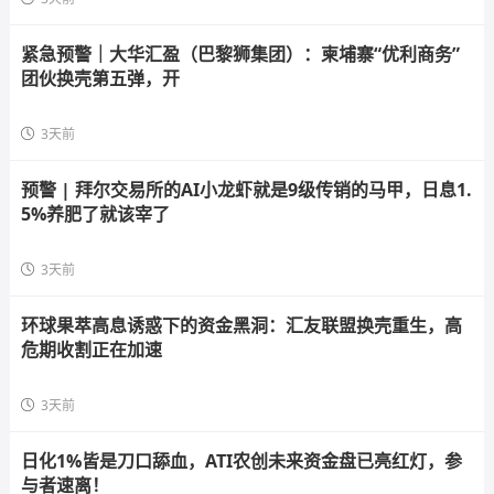
紧急预警｜大华汇盈（巴黎狮集团）：柬埔寨“优利商务”
团伙换壳第五弹，开
3天前
预警 | 拜尔交易所的AI小龙虾就是9级传销的马甲，日息1.
5%养肥了就该宰了
3天前
环球果萃高息诱惑下的资金黑洞：汇友联盟换壳重生，高
危期收割正在加速
3天前
日化1%皆是刀口舔血，ATI农创未来资金盘已亮红灯，参
与者速离！