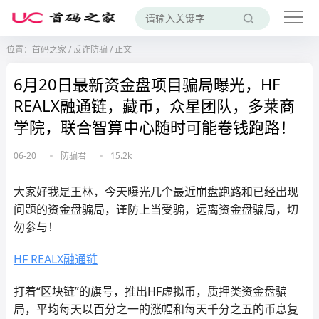
位置：
首码之家
/
反诈防骗
/
正文
6月20日最新资金盘项目骗局曝光，HF
REALX融通链，藏币，众星团队，多莱商
学院，联合智算中心随时可能卷钱跑路！
06-20
防骗君
15.2k
大家好我是王林，今天曝光几个最近崩盘跑路和已经出现
问题的资金盘骗局，谨防上当受骗，远离资金盘骗局，切
勿参与！
HF REALX
融通链
打着“区块链”的旗号，推出HF虚拟币，质押类资金盘骗
局，平均每天以百分之一的涨幅和每天千分之五的币息复