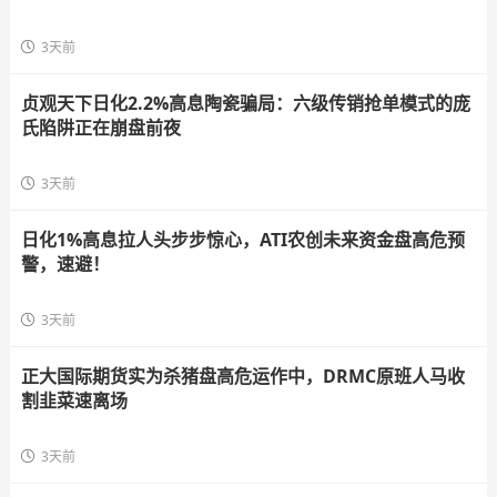
3天前
贞观天下日化2.2%高息陶瓷骗局：六级传销抢单模式的庞
氏陷阱正在崩盘前夜
3天前
日化1%高息拉人头步步惊心，ATI农创未来资金盘高危预
警，速避！
3天前
正大国际期货实为杀猪盘高危运作中，DRMC原班人马收
割韭菜速离场
3天前