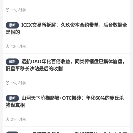
12小时前
ICEX交易所拆解：久玖资本合约带单，后台数据全
最新
是假的
12小时前
远航DAO年化百倍收益，同类传销盘已集体崩盘，
最新
旧盘平移长沙站最后的收割
15小时前
山河天下阶梯爬墙+OTC搬砖：年化60%的庞氏杀
最新
猪盘真相
21小时前