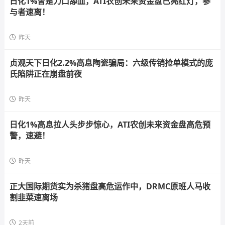
日化1%皆是刀口舔血，ATI农创未来资金盘已亮红灯，参
与者速离！
昨天
贞观天下日化2.2%高息陶瓷骗局：六级传销抢单模式的庞
氏陷阱正在崩盘前夜
昨天
日化1%高息拉人头步步惊心，ATI农创未来资金盘高危预
警，速避！
昨天
正大国际期货实为杀猪盘高危运作中，DRMC原班人马收
割韭菜速离场
2天前