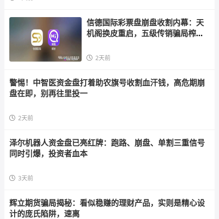
信德国际彩票盘崩盘收割内幕：天
机阁换皮重启，五级传销骗局榨干
散户，立即
2天前
警惕！中智医资金盘打着助农旗号收割血汗钱，高危期崩
盘在即，别再往里投一
2天前
泽尔机器人资金盘已亮红牌：跑路、崩盘、单割三重信号
同时引爆，投资者血本
3天前
辉立期货骗局揭秘：看似稳赚的理财产品，实则是精心设
计的庞氏陷阱，速离