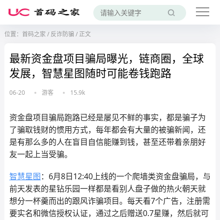
位置：
首码之家
/
反诈防骗
/
正文
最新资金盘项目骗局曝光，链商圈，全球
发展，智慧星图随时可能卷钱跑路
06-20
游客
15.9k
资金盘项目骗局跑路已经是屡见不鲜的事实，都是骗子为
了骗取钱财的惯用方式，每年都会有大量的被骗新闻，还
是有那么多的人在盲目自信能赚到钱，甚至还带着亲朋好
友一起上当受骗。
智慧星图
：6月8日12:40上线的一个爬墙类资金盘骗局，与
前天发表的星钻乐园一样都是看别人盘子做的热火朝天就
想分一杯羹而出的跟风诈骗项目。每天看7个广告，注册需
要实名和微信授权认证，通过之后赠送0.7星赚，然后就可