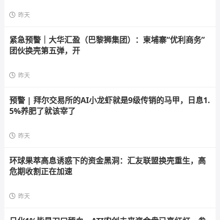
昨天
紧急预警｜大华汇盈（巴黎狮集团）：柬埔寨“优利商务”
团伙换壳第五弹，开
昨天
预警 | 拜尔交易所的AI小龙虾就是9级传销的马甲，日息1.
5%养肥了就该宰了
昨天
环球果萃高息诱惑下的资金黑洞：汇友联盟换壳重生，高
危期收割正在加速
昨天