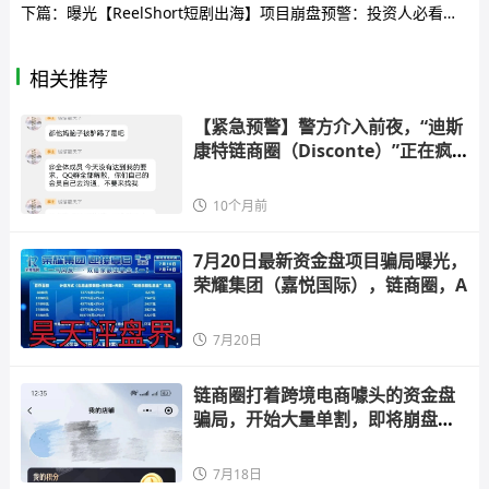
下篇：
曝光【ReelShort短剧出海】项目崩盘预警：投资人必看的止损指南！！！
相关推荐
【紧急预警】警方介入前夜，“迪斯
康特链商圈（Disconte）”正在疯
狂吸
10个月前
7月20日最新资金盘项目骗局曝光，
荣耀集团（嘉悦国际），链商圈，A
7月20日
链商圈打着跨境电商噱头的资金盘
骗局，开始大量单割，即将崩盘跑
路
7月18日