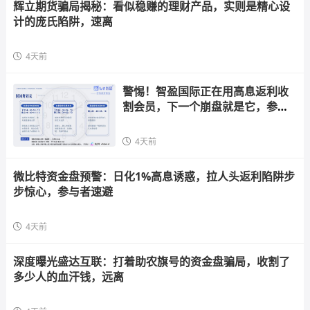
辉立期货骗局揭秘：看似稳赚的理财产品，实则是精心设
计的庞氏陷阱，速离
4天前
警惕！智盈国际正在用高息返利收
割会员，下一个崩盘就是它，参与
者快跑
4天前
微比特资金盘预警：日化1%高息诱惑，拉人头返利陷阱步
步惊心，参与者速避
4天前
深度曝光盛达互联：打着助农旗号的资金盘骗局，收割了
多少人的血汗钱，远离