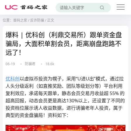
位置：
首码之家
/
反诈防骗
/
正文
爆料 | 优科创（利鼎交易所）跟单资金盘
骗局，大面积单割会员，距离崩盘跑路不
远了！
06-19
防骗君
18.6k
优科创
以虚拟币投资为幌子，采用“U进U出”模式，通过拉
人头分级返利（如直推奖励、团队等级划分等）平台利用
复利效应，承诺每天跟单，静态会员交易月收益超 55% 的
超高回报，动态会员更是高达130%以上，还设置了不同的
投资档位展示诱人收益数据，进行诱骗老年人投资，属于
典型的资金盘骗局！资料如下：