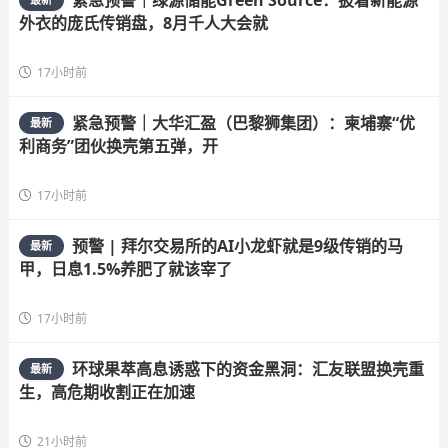
外衣的庞氏传销盘，8月千人大会就
17小时前
紧急预警｜大华汇盈（巴黎狮集团）：柬埔寨“优
最新
利商务”团伙换壳第五弹，开
17小时前
预警 | 拜尔交易所的AI小龙虾就是9级传销的马
最新
甲，日息1.5%养肥了就该宰了
17小时前
环球果萃高息诱惑下的资金黑洞：汇友联盟换壳重
最新
生，高危期收割正在加速
21小时前