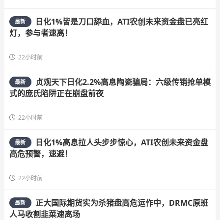
日化1%皆是刀口舔血，ATI农创未来资金盘已亮红
最新
灯，参与者速离！
22小时前
贞观天下日化2.2%高息陶瓷骗局：六级传销抢单模
最新
式的庞氏陷阱正在崩盘前夜
22小时前
日化1%高息拉人头步步惊心，ATI农创未来资金盘
最新
高危预警，速避！
22小时前
正大国际期货实为杀猪盘高危运作中，DRMC原班
最新
人马收割韭菜速离场