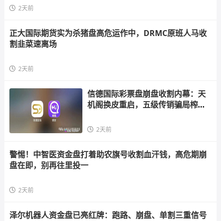
2天前
正大国际期货实为杀猪盘高危运作中，DRMC原班人马收
割韭菜速离场
2天前
信德国际彩票盘崩盘收割内幕：天
机阁换皮重启，五级传销骗局榨干
散户，立即
2天前
警惕！中智医资金盘打着助农旗号收割血汗钱，高危期崩
盘在即，别再往里投一
2天前
泽尔机器人资金盘已亮红牌：跑路、崩盘、单割三重信号