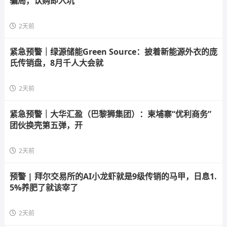
骗局，认购即入坑
2天前
紧急预警｜绿源储能Green Source：披着新能源外衣的庞
氏传销盘，8月千人大会就
2天前
紧急预警｜大华汇盈（巴黎狮集团）：柬埔寨“优利商务”
团伙换壳第五弹，开
2天前
预警 | 拜尔交易所的AI小龙虾就是9级传销的马甲，日息1.
5%养肥了就该宰了
2天前