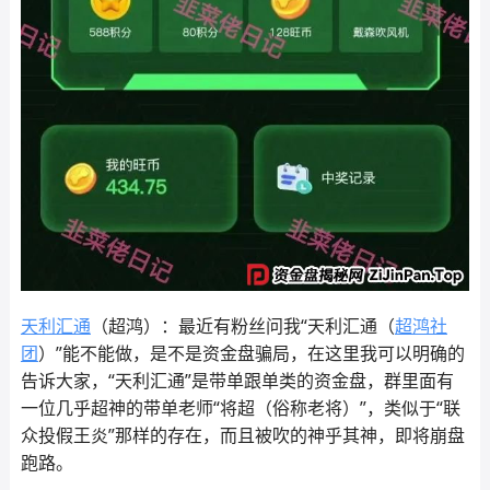
天利汇通
（超鸿）：最近有粉丝问我“天利汇通（
超鸿社
团
）”能不能做，是不是资金盘骗局，在这里我可以明确的
告诉大家，“天利汇通”是带单跟单类的资金盘，群里面有
一位几乎超神的带单老师“将超（俗称老将）”，类似于“联
众投假王炎”那样的存在，而且被吹的神乎其神，即将崩盘
跑路。