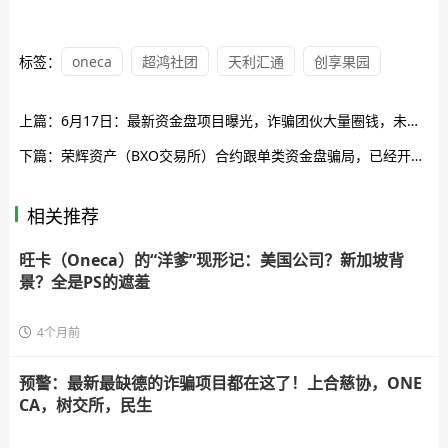
标签：
oneca
超鸿社团
天利汇通
创享果园
上篇：
6月17日：最新资金盘项目曝光，诈骗团伙大量圈钱，未来星链（共创空间），瑞茂商会，东方领投（领投集团）即将关网跑路！
下篇：
荣辉资产（BXO交易所）合约跟单类资金盘骗局，已经开始单割，高度预警，即将崩盘跑路！
相关推荐
旺卡（Oneca）的“洋爹”现形记：美国公司？新加坡背
景？全是PS的遮羞
4个月前
预警：最新最缺德的诈骗项目都在这了！上合慈协，ONE
CA，树交所，民生