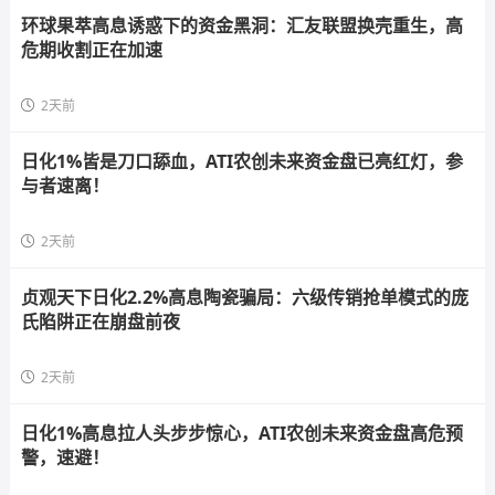
环球果萃高息诱惑下的资金黑洞：汇友联盟换壳重生，高
危期收割正在加速
2天前
日化1%皆是刀口舔血，ATI农创未来资金盘已亮红灯，参
与者速离！
2天前
贞观天下日化2.2%高息陶瓷骗局：六级传销抢单模式的庞
氏陷阱正在崩盘前夜
2天前
日化1%高息拉人头步步惊心，ATI农创未来资金盘高危预
警，速避！