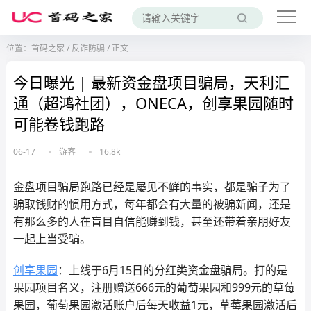
位置：
首码之家
/
反诈防骗
/
正文
今日曝光 | 最新资金盘项目骗局，天利汇
通（超鸿社团），ONECA，创享果园随时
可能卷钱跑路
06-17
游客
16.8k
金盘项目骗局跑路已经是屡见不鲜的事实，都是骗子为了
骗取钱财的惯用方式，每年都会有大量的被骗新闻，还是
有那么多的人在盲目自信能赚到钱，甚至还带着亲朋好友
一起上当受骗。
创享果园
：上线于6月15日的分红类资金盘骗局。打的是
果园项目名义，注册赠送666元的葡萄果园和999元的草莓
果园，葡萄果园激活账户后每天收益1元，草莓果园激活后